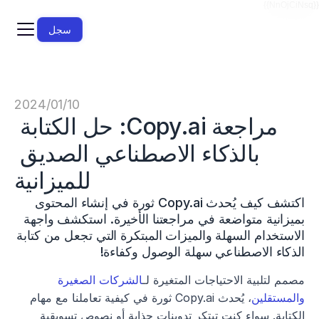
{{NnOjCiNsq}}
سجل
10‏/01‏/2024
مراجعة Copy.ai: حل الكتابة 
بالذكاء الاصطناعي الصديق 
للميزانية
اكتشف كيف يُحدث Copy.ai ثورة في إنشاء المحتوى 
بميزانية متواضعة في مراجعتنا الأخيرة. استكشف واجهة 
الاستخدام السهلة والميزات المبتكرة التي تجعل من كتابة 
الذكاء الاصطناعي سهلة الوصول وكفاءة!
مصمم لتلبية الاحتياجات المتغيرة لـ
الشركات الصغيرة 
والمستقلين
، يُحدث Copy.ai ثورة في كيفية تعاملنا مع مهام 
الكتابة. سواء كنت تبتكر تدوينات جذابة أو نصوص تسويقية 