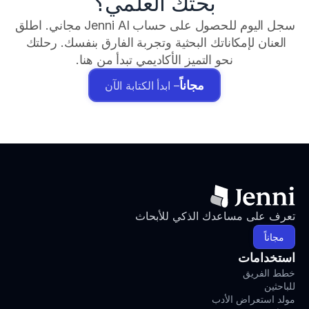
بحثك العلمي؟
سجل اليوم للحصول على حساب Jenni AI مجاني. اطلق 
العنان لإمكاناتك البحثية وتجربة الفارق بنفسك. رحلتك 
نحو التميز الأكاديمي تبدأ من هنا.
مجاناً
– ابدأ الكتابة الآن
تعرف على مساعدك الذكي للأبحاث
مجاناً
استخدامات
خطط الفريق
للباحثين
مولد استعراض الأدب