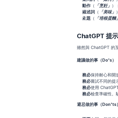
動作
（
「烹飪」
）
描述詞
（
「美味」
主題
（
「培根蛋麵
ChatGPT 
雖然與 ChatGPT
建議做的事（Do's）
務必
保持耐心和開
務必
嘗試不同的提
務必
使用 Chat
務必
檢查準確性。
避忌做的事（Don'ts