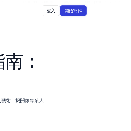
 "item": "https://jenni.ai/chat-gpt" }, { "@type": "ListItem", "position": 2, "name":
登入
開始寫作
指南：
話的藝術，揭開像專業人