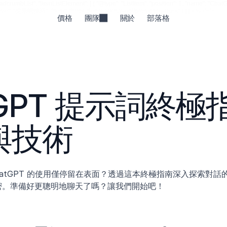
rumbList", "itemListElement": [ { "@type": "ListItem", "position": 1, "name": "ChatGPT",
 "name": "提示詞技巧", "item": "https://jenni.ai/chat-gpt/prompting-uses" } ] } </script>
價格
團隊
關於
部落格
tGPT 提示詞終極
與技術
hatGPT 的使用僅停留在表面？透過這本終極指南深入探索對
密。準備好更聰明地聊天了嗎？讓我們開始吧！