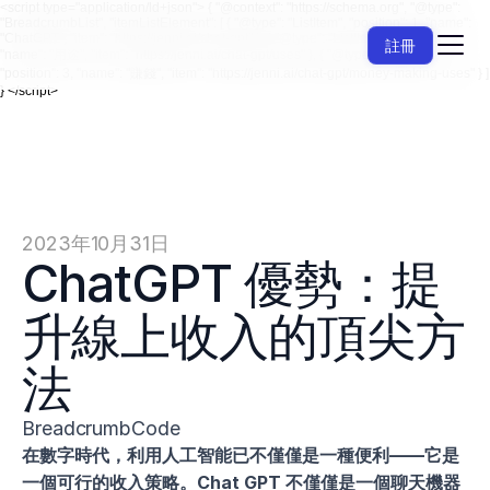
<script type="application/ld+json"> { "@context": "https://schema.org", "@type":
"BreadcrumbList", "itemListElement": [ { "@type": "ListItem", "position": 1, "name":
"ChatGPT", "item": "https://jenni.ai/chat-gpt" }, { "@type": "ListItem", "position": 2,
註冊
"name": "用途", "item": "https://jenni.ai/chat-gpt/uses" }, { "@type": "ListItem",
"position": 3, "name": "賺錢", "item": "https://jenni.ai/chat-gpt/money-making-uses" } ]
} </script>
2023年10月31日
ChatGPT 優勢：提
升線上收入的頂尖方
法
BreadcrumbCode
在數字時代，利用人工智能已不僅僅是一種便利——它是
一個可行的收入策略。Chat GPT 不僅僅是一個聊天機器