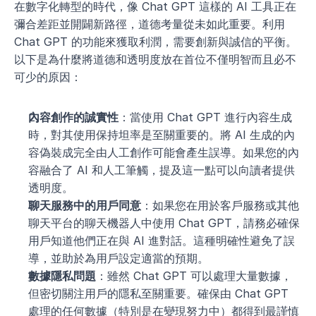
在數字化轉型的時代，像 Chat GPT 這樣的 AI 工具正在
彌合差距並開闢新路徑，道德考量從未如此重要。利用 
Chat GPT 的功能來獲取利潤，需要創新與誠信的平衡。
以下是為什麼將道德和透明度放在首位不僅明智而且必不
可少的原因：
內容創作的誠實性
：當使用 Chat GPT 進行內容生成
時，對其使用保持坦率是至關重要的。將 AI 生成的內
容偽裝成完全由人工創作可能會產生誤導。如果您的內
容融合了 AI 和人工筆觸，提及這一點可以向讀者提供
透明度。
聊天服務中的用戶同意
：如果您在用於客戶服務或其他
聊天平台的聊天機器人中使用 Chat GPT，請務必確保
用戶知道他們正在與 AI 進對話。這種明確性避免了誤
導，並助於為用戶設定適當的預期。
數據隱私問題
：雖然 Chat GPT 可以處理大量數據，
但密切關注用戶的隱私至關重要。確保由 Chat GPT 
處理的任何數據（特別是在變現努力中）都得到最謹慎