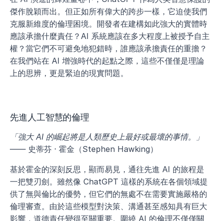
傑作脫穎而出。但正如所有偉大的跨步一樣，它迫使我們
克服新維度的倫理困境。開發者在建構如此強大的實體時
應該承擔什麼責任？AI 系統應該在多大程度上被授予自主
權？當它們不可避免地犯錯時，誰應該承擔責任的重擔？
在我們站在 AI 增強時代的起點之際，這些不僅僅是理論
上的思辨，更是緊迫的現實問題。
先進人工智慧的倫理
「強大 AI 的崛起將是人類歷史上最好或最壞的事情。」
—— 史蒂芬 · 霍金（Stephen Hawking）
基於霍金的深刻反思，顯而易見，通往先進 AI 的旅程是
一把雙刃劍。雖然像 ChatGPT 這樣的系統在各個領域提
供了無與倫比的優勢，但它們的無處不在需要實施嚴格的
倫理審查。由於這些模型對決策、溝通甚至感知具有巨大
影響，道德責任變得至關重要。圍繞 AI 的倫理不僅僅關