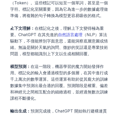
（Token）。這些標記可以短至一個單詞，甚至是一個
字符。標記化至關重要，因為它為進一步的數據處理做
準備，將複雜的句子轉換為模型更容易吸收的格式。
上下文理解：
在標記化之後，理解上下文變得極為重
要。ChatGPT 在其先進的
自然語言處理
（NLP）算法
驅動下，不僅能辨別字面意思，還能洞察底層意圖或情
緒。無論是關於天氣的詢問、微妙的笑話還是專業技術
問題，模型都能識別上下文以生成相關回覆。
模型預測：
在這一階段，機器學習的魔力開始發揮作
用。標記化的輸入會通過模型的多個層，在其中進行成
千上萬次的數學運算。這些運算有助於從其龐大的訓練
數據集中預測出最合適的回覆。預測階段是權重、偏差
和神經元之間相互配合的細緻過程，並經過無數次訓練
課程不斷優化。
輸出生成：
預測完成後，ChatGPT 開始執行建構連貫