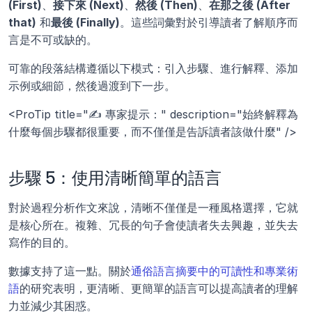
(First)
、
接下來 (Next)
、
然後 (Then)
、
在那之後 (After 
that)
 和
最後 (Finally)
。這些詞彙對於引導讀者了解順序而
言是不可或缺的。
可靠的段落結構遵循以下模式：引入步驟、進行解釋、添加
示例或細節，然後過渡到下一步。
<ProTip title="✍️ 專家提示：" description="始終解釋為
什麼每個步驟都很重要，而不僅僅是告訴讀者該做什麼" />
步驟 5：使用清晰簡單的語言
對於過程分析作文來說，清晰不僅僅是一種風格選擇，它就
是核心所在。複雜、冗長的句子會使讀者失去興趣，並失去
寫作的目的。
數據支持了這一點。關於
通俗語言摘要中的可讀性和專業術
語
的研究表明，更清晰、更簡單的語言可以提高讀者的理解
力並減少其困惑。