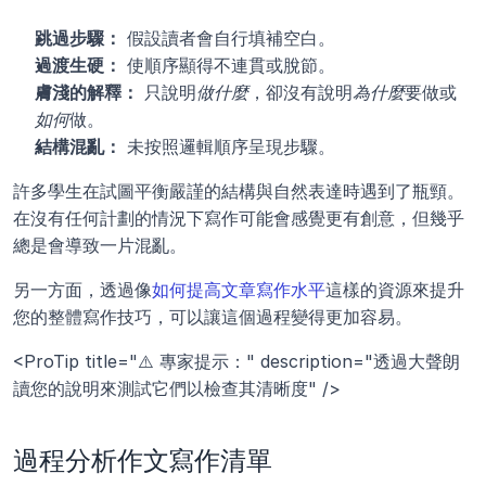
跳過步驟：
 假設讀者會自行填補空白。
過渡生硬：
 使順序顯得不連貫或脫節。
膚淺的解釋：
 只說明
做什麼
，卻沒有說明
為什麼
要做或
如何
做。
結構混亂：
 未按照邏輯順序呈現步驟。
許多學生在試圖平衡嚴謹的結構與自然表達時遇到了瓶頸。
在沒有任何計劃的情況下寫作可能會感覺更有創意，但幾乎
總是會導致一片混亂。
另一方面，透過像
如何提高文章寫作水平
這樣的資源來提升
您的整體寫作技巧，可以讓這個過程變得更加容易。
<ProTip title="⚠️ 專家提示：" description="透過大聲朗
讀您的說明來測試它們以檢查其清晰度" />
過程分析作文寫作清單