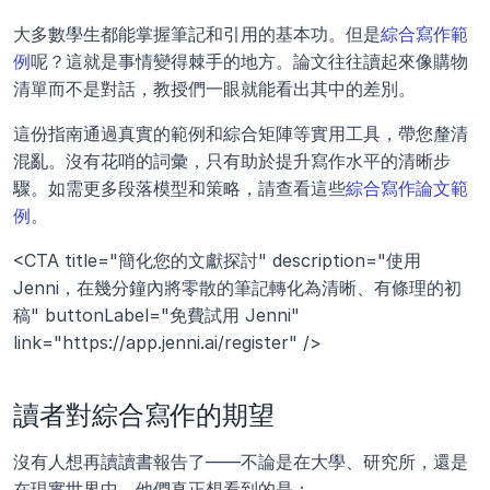
大多數學生都能掌握筆記和引用的基本功。但是
綜合寫作範
例
呢？這就是事情變得棘手的地方。論文往往讀起來像購物
清單而不是對話，教授們一眼就能看出其中的差別。
這份指南通過真實的範例和綜合矩陣等實用工具，帶您釐清
混亂。沒有花哨的詞彙，只有助於提升寫作水平的清晰步
驟。如需更多段落模型和策略，請查看這些
綜合寫作論文範
例
。
<CTA title="簡化您的文獻探討" description="使用 
Jenni，在幾分鐘內將零散的筆記轉化為清晰、有條理的初
稿" buttonLabel="免費試用 Jenni" 
link="https://app.jenni.ai/register" />
讀者對綜合寫作的期望
沒有人想再讀讀書報告了——不論是在大學、研究所，還是
在現實世界中。他們真正想看到的是：