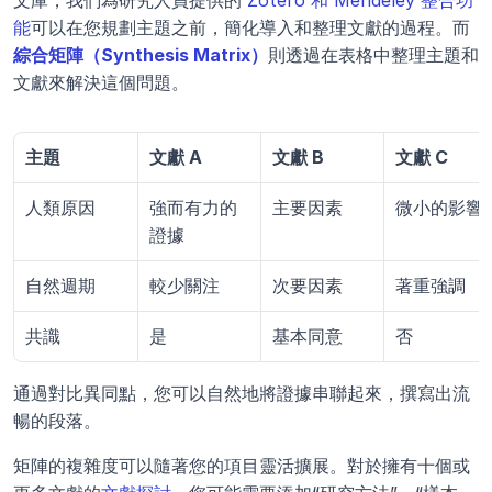
能
可以在您規劃主題之前，簡化導入和整理文獻的過程。而
綜合矩陣（Synthesis Matrix）
則透過在表格中整理主題和
文獻來解決這個問題。
主題
文獻 A
文獻 B
文獻 C
人類原因
強而有力的
主要因素
微小的影響
證據
自然週期
較少關注
次要因素
著重強調
共識
是
基本同意
否
通過對比異同點，您可以自然地將證據串聯起來，撰寫出流
暢的段落。
矩陣的複雜度可以隨著您的項目靈活擴展。對於擁有十個或