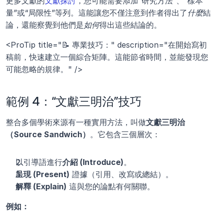
更多文獻的
文獻探討
，您可能需要添加“研究方法”、“樣本
量”或“局限性”等列。這能讓您不僅注意到作者得出了
什麼
結
論，還能察覺到他們是
如何
得出這些結論的。
<ProTip title="📝 專業技巧：" description="在開始寫初
稿前，快速建立一個綜合矩陣。這能節省時間，並能發現您
可能忽略的規律。" />
範例 4：“文獻三明治”技巧
整合多個學術來源有一種實用方法，叫做
文獻三明治
（Source Sandwich）
。它包含三個層次：
以引導語進行
介紹 (Introduce)
。
呈現 (Present)
 證據（引用、改寫或總結）。
解釋 (Explain)
 這與您的論點有何關聯。
例如：