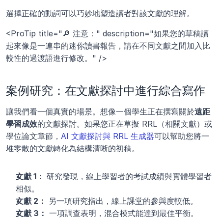
選擇正確的動詞可以巧妙地塑造讀者對該文獻的理解。
<ProTip title="🔎 注意：" description="如果您的草稿讀
起來像是一連串的迷你讀書報告，請在不同文獻之間加入比
較性的過渡語進行修改。" />
案例研究：在文獻探討中進行綜合寫作
讓我們看一個真實的場景。想像一個學生正在撰寫關於
遠距
學習成效
的文獻探討。如果您正在草擬 RRL（相關文獻）或
學位論文章節，
AI 文獻探討與 RRL 生成器
可以幫助您將一
堆零散的文獻轉化為結構清晰的初稿。
文獻 1：
 研究發現，線上學習者的考試成績與實體學習者
相似。
文獻 2：
 另一項研究指出，線上課堂的參與度較低。
文獻 3：
 一項調查表明，混合模式能達到最佳平衡。