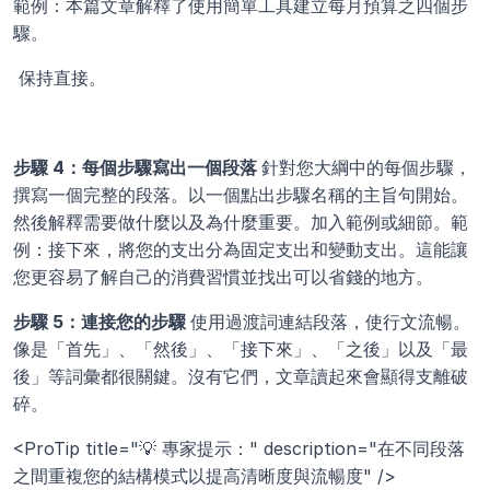
範例：本篇文章解釋了使用簡單工具建立每月預算之四個步
驟。
 保持直接。
步驟 4：每個步驟寫出一個段落 
針對您大綱中的每個步驟，
撰寫一個完整的段落。以一個點出步驟名稱的主旨句開始。
然後解釋需要做什麼以及為什麼重要。加入範例或細節。範
例：接下來，將您的支出分為固定支出和變動支出。這能讓
您更容易了解自己的消費習慣並找出可以省錢的地方。
步驟 5：連接您的步驟 
使用過渡詞連結段落，使行文流暢。
像是「首先」、「然後」、「接下來」、「之後」以及「最
後」等詞彙都很關鍵。沒有它們，文章讀起來會顯得支離破
碎。
<ProTip title="💡 專家提示：" description="在不同段落
之間重複您的結構模式以提高清晰度與流暢度" />