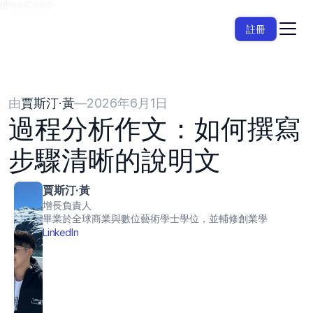
{{HeadCode}}
註冊
由
賈斯汀·黃
—
2026年6月1日
過程分析作文：如何撰寫
步驟清晰的說明文
賈斯汀·黃
增長負責人
畢業於全球商業與數位藝術學士學位，並輔修創業學
LinkedIn