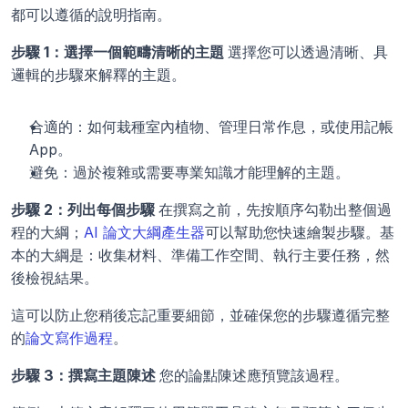
都可以遵循的說明指南。
步驟 1：選擇一個範疇清晰的主題 
選擇您可以透過清晰、具
邏輯的步驟來解釋的主題。
合適的：如何栽種室內植物、管理日常作息，或使用記帳 
App。
避免：過於複雜或需要專業知識才能理解的主題。
步驟 2：列出每個步驟 
在撰寫之前，先按順序勾勒出整個過
程的大綱；
AI 論文大綱產生器
可以幫助您快速繪製步驟。基
本的大綱是：收集材料、準備工作空間、執行主要任務，然
後檢視結果。
這可以防止您稍後忘記重要細節，並確保您的步驟遵循完整
的
論文寫作過程
。
步驟 3：撰寫主題陳述 
您的論點陳述應預覽該過程。