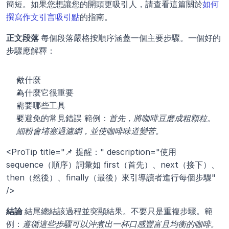
簡短。如果您想讓您的開頭更吸引人，請查看這篇關於
如何
撰寫作文引言吸引點
的指南。
正文段落 
每個段落嚴格按順序涵蓋一個主要步驟。一個好的
步驟應解釋：
做什麼
為什麼它很重要
需要哪些工具
要避免的常見錯誤 範例：
首先，將咖啡豆磨成粗顆粒。
細粉會堵塞過濾網，並使咖啡味道變苦。
<ProTip title="📌 提醒：" description="使用 
sequence（順序）詞彙如 first（首先）、next（接下）、
then（然後）、finally（最後）來引導讀者進行每個步驟" 
/>
結論 
結尾總結該過程並突顯結果。不要只是重複步驟。範
例：
遵循這些步驟可以沖煮出一杯口感豐富且均衡的咖啡。