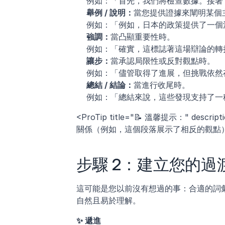
例如：「首先，我們將檢查數據。接著
舉例 / 說明：
當您提供證據來闡明某個
例如：「例如，日本的政策提供了一個
強調：
當凸顯重要性時。
例如：「確實，這標誌著這場辯論的轉
讓步：
當承認局限性或反對觀點時。
例如：「儘管取得了進展，但挑戰依然
總結 / 結論：
當進行收尾時。
例如：「總結來說，這些發現支持了一
<ProTip title="📝 溫馨提示：" 
關係（例如，這個段落展示了相反的觀點）。
步驟 2：建立您的過
這可能是您以前沒有想過的事：合適的詞
自然且易於理解。
✨ 遞進