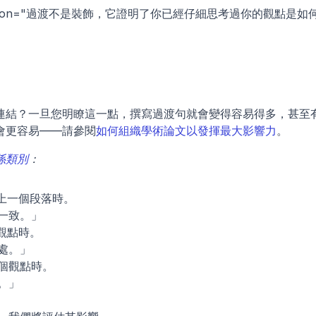
description="過渡不是裝飾，它證明了你已經仔細思考過你的觀點是如
連結？一旦您明瞭這一點，撰寫過渡句就會變得容易得多，甚至
會更容易——請參閱
如何組織學術論文以發揮最大影響力
。
係類別
：
上一個段落時。
一致。」
觀點時。
處。」
個觀點時。
。」