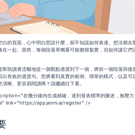
空白的頁面，心中明白想說什麼，卻不知該如何表達。想法都在
湊在一起。當然，每個段落單獨看可能都很紮實，但如何讓它們
能幫助讀者流暢地從一個觀點過渡到下一個，將前一個段落與後
寫出有效的過渡句。您將看到真實的範例、簡單的模式，以及可
更清晰、更容易閱讀嗎？請繼續往下看。
 description="在幾分鐘內生成精確、達到發表標準的陳述，無壓
k="https://app.jenni.ai/register" />
要