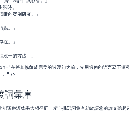
，我們將評估其影響。」
主張時。
清晰的案例研究。」
折點。」
存在。」
種統一的方法。」
description="在將其修飾成完美的過渡句之前，先用通俗的語言寫下這
" />
渡詞彙庫
彙能讓過渡效果大相徑庭。精心挑選詞彙有助於讓您的論文聽起