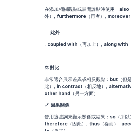
在添加相關觀點或展開論點時使用：
also
外）, 
furthermore
（再者）, 
moreover
此外
, 
coupled with
（再加上）, 
along with
⚖️ 對比
非常適合展示差異或相反觀點：
but
（但是
此）, 
in contrast
（相反地）, 
alternati
other hand
（另一方面）
🔗 
因果關係
使用這些詞來顯示關係或結果：
so
（所以）
therefore
（因此）, 
thus
（從而）, 
acc
to
（為了）