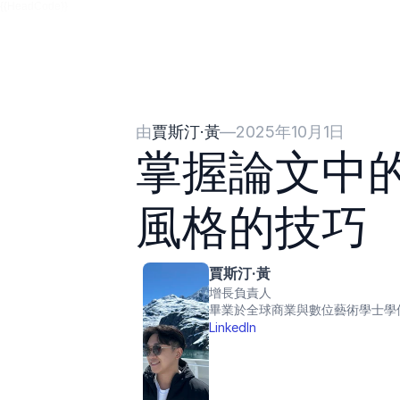
{{HeadCode}}
由
賈斯汀·黃
—
2025年10月1日
掌握論文中
風格的技巧
賈斯汀·黃
增長負責人
畢業於全球商業與數位藝術學士學
LinkedIn