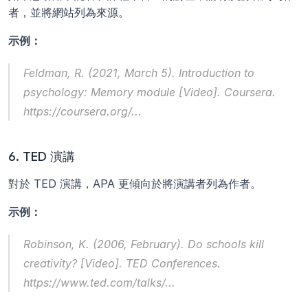
者，並將網站列為來源。
示例：
Feldman, R. (2021, March 5). 
Introduction to 
psychology: Memory module
 [Video]. Coursera. 
https://coursera.org/...
6. TED 演講
對於 TED 演講，APA 更傾向於將演講者列為作者。
示例：
Robinson, K. (2006, February). 
Do schools kill 
creativity?
 [Video]. TED Conferences. 
https://www.ted.com/talks/...