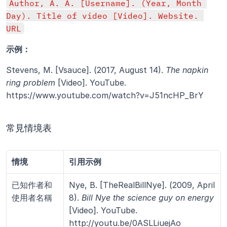
Author, A. A. [Username]. (Year, Month 
Day). Title of video [Video]. Website. 
URL
示例：
Stevens, M. [Vsauce]. (2017, August 14). 
The napkin 
ring problem
 [Video]. YouTube. 
https://www.youtube.com/watch?v=J51ncHP_BrY
常見情境表
情境
引用示例
已知作者和
Nye, B. [TheRealBillNye]. (2009, April 
使用者名稱
8). 
Bill Nye the science guy on energy
[Video]. YouTube. 
http://youtu.be/0ASLLiuejAo