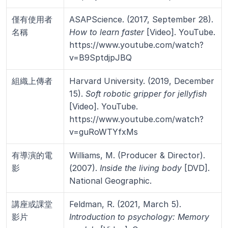
僅有使用者
ASAPScience. (2017, September 28). 
名稱
How to learn faster
 [Video]. YouTube. 
https://www.youtube.com/watch?
v=B9SptdjpJBQ
組織上傳者
Harvard University. (2019, December 
15). 
Soft robotic gripper for jellyfish
[Video]. YouTube. 
https://www.youtube.com/watch?
v=guRoWTYfxMs
有導演的電
Williams, M. (Producer & Director). 
影
(2007). 
Inside the living body
 [DVD]. 
National Geographic.
講座或課堂
Feldman, R. (2021, March 5). 
影片
Introduction to psychology: Memory 