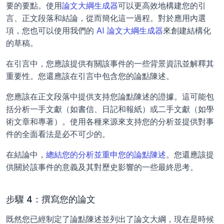
要的要點。使用
論文大綱生成器
可以更高效地構建您的引
言、正文段落和結論，從而簡化這一過程。對於應用內選
項，您也可以使用我們的 
AI 論文大綱生成器
來創建結構化
的草稿。
在引言中，您應該提供有關該事件的一些背景資訊並解釋其
重要性。您還應該在引言中包含您的論點陳述。
您應該在正文段落中提供支持您論點陳述的證據。這可能包
括分析一手文獻（如書信、日記和報紙）或二手文獻（如學
術文章和專著）。使用各種來源來支持您的分析並提供對事
件的全面看法是必不可少的。
在結論中，
總結您的分析並重申您的論點陳述
。您還應該提
供關於該事件的意義及其對歷史影響的一些最終思考。
步驟 4：撰寫您的論文
既然您已經制定了論點陳述並列出了論文大綱，現在是時候