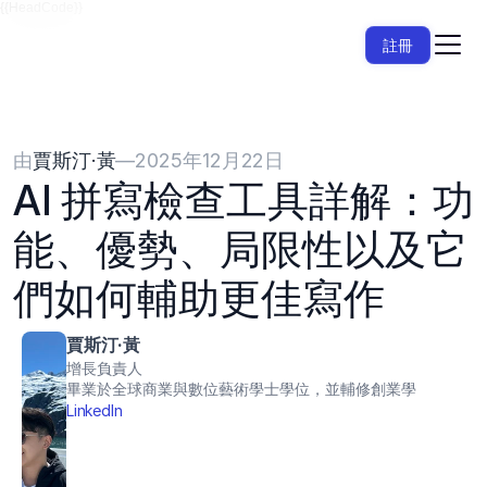
{{HeadCode}}
註冊
由
賈斯汀·黃
—
2025年12月22日
AI 拼寫檢查工具詳解：功
能、優勢、局限性以及它
們如何輔助更佳寫作
賈斯汀·黃
增長負責人
畢業於全球商業與數位藝術學士學位，並輔修創業學
LinkedIn