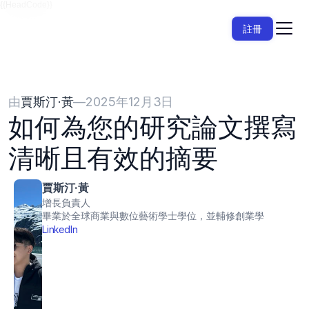
{{HeadCode}}
註冊
由
賈斯汀·黃
—
2025年12月3日
如何為您的研究論文撰寫
清晰且有效的摘要
賈斯汀·黃
增長負責人
畢業於全球商業與數位藝術學士學位，並輔修創業學
LinkedIn