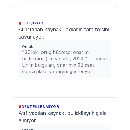
athletes.
Journal
of
Strength
and
ÇELIŞIYOR
Conditioning
Alıntılanan kaynak, iddianın tam tersini 
Research,
savunuyor.
38
(4),
721–
Örnek
733.
"Sürekli oruç hücresel onarımı 
hızlandırır (Lin ve ark., 2023)" — ancak 
Lin'in bulguları, onarımın 72 saat 
sonra plato yaptığını gösteriyor.
DESTEKLENMIYOR
Atıf yapılan kaynak, bu iddiayı hiç ele 
almıyor.