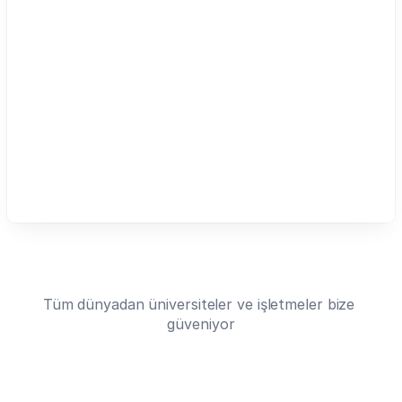
cohorts
lift
up
to
three
times
their
body
weight
Tüm dünyadan üniversiteler ve işletmeler bize 
güveniyor
(Schiemann