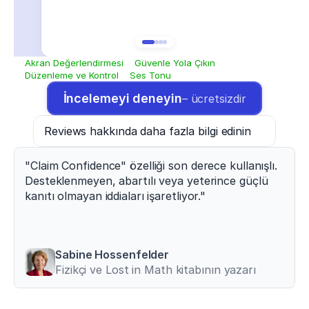
Overgeneralized
All
The majority of
participants reported improved
outcomes.
The results provesuggest that X has an effect on Y.
Akran Değerlendirmesi
Güvenle Yola Çıkın
Düzenleme ve Kontrol
Ses Tonu
İncelemeyi deneyin
– ücretsizdir
Reviews hakkında daha fazla bilgi edinin
"Claim Confidence" özelliği son derece kullanışlı. 
Desteklenmeyen, abartılı veya yeterince güçlü 
kanıtı olmayan iddiaları işaretliyor."
Sabine Hossenfelder
Fizikçi ve Lost in Math kitabının yazarı