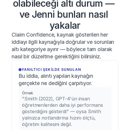
olabileceği altı durum — 
S.,
Keiner,
ve Jenni bunları nasıl 
M.,
Wirth,
yakalar
K.,
Lohmann,
Claim Confidence, kaynak gösterilen her 
L.
iddiayı ilgili kaynağıyla doğrular ve sorunları 
H.,
&
altı kategoriye ayırır — böylece tam olarak 
Warneke,
nasıl bir düzeltme gerektiğini bilirsiniz.
K.
(2024).
YANILTICI ŞEKILDE SUNULAN
The
Bu iddia, alıntı yapılan kaynağın 
relationship
between
gerçekte ne dediğini çarpıtıyor.
maximum
deadlift
Örnek
strength
"Smith (2022), GPT-4'ün insan 
and
öğretmenlerden daha iyi performans 
sprint
gösterdiğini gösterdi" — oysa Smith 
performance
yalnızca notlandırma hızını ölçtü, 
in
öğretim kalitesini değil.
elite