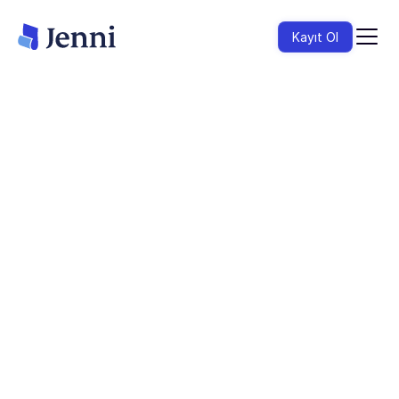
Kayıt Ol
Claim Confidence, taslağınızdaki her atfı işaret
ettiği kaynakla doğrular. Uydurma referansları,
desteklenmeyen iddiaları ve kaynakla çelişen
atıfları, hakemler fark etmeden önce yakalayın.