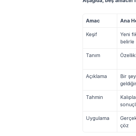
Aşağıda, beş amacın far
Amac
Ana H
Keşif
Yeni fi
belirle
Tanım
Özellik
Açıklama
Bir şe
geldiği
Tahmin
Kalıpl
sonuçl
Uygulama
Gerçek
çöz