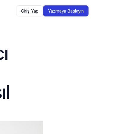
Giriş Yap
Yazmaya Başlayın
 
l 