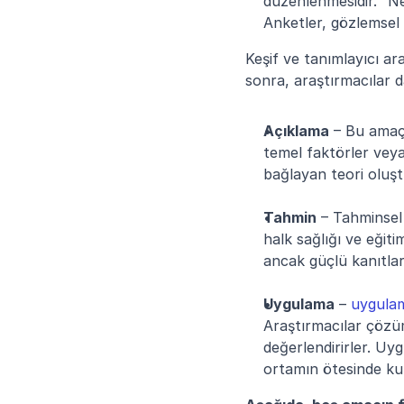
düzenlenmesidir. “N
Anketler, gözlemsel 
Keşif ve tanımlayıcı ar
sonra, araştırmacılar da
Açıklama
 – Bu amaç 
temel faktörler veya 
bağlayan teori oluşt
Tahmin
 – Tahminsel
halk sağlığı ve eğit
ancak güçlü kanıtlara
Uygulama
 – 
uygulam
Araştırmacılar çözüml
değerlendirirler. Uy
ortamın ötesinde kull