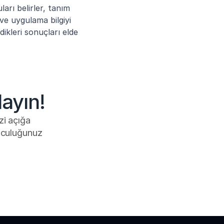
arı belirler, tanım 
 ve uygulama bilgiyi 
kleri sonuçları elde 
ayın!
i açığa 
lculuğunuz 