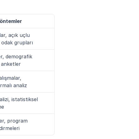
Yöntemler
ar, açık uçlu 
 odak grupları
r, demografik 
 anketler
alışmalar, 
ırmalı analiz
lizi, istatistiksel 
me
r, program 
dirmeleri