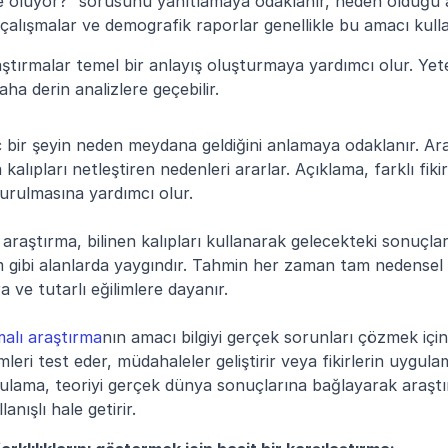
e oluyor?” sorusunu yanıtlamaya odaklanır, neden olduğu a
çalışmalar ve demografik raporlar genellikle bu amacı kulla
aştırmalar temel bir anlayış oluşturmaya yardımcı olur. Yeter
ha derin analizlere geçebilir.
bir şeyin neden meydana geldiğini anlamaya odaklanır. Araştı
kalıpları netleştiren nedenleri ararlar. Açıklama, farklı fikir
urulmasına yardımcı olur.
 araştırma, bilinen kalıpları kullanarak gelecekteki sonuçla
im gibi alanlarda yaygındır. Tahmin her zaman tam nedensel 
 ve tutarlı eğilimlere dayanır.
alı araştırma
nın amacı bilgiyi gerçek sorunları çözmek için
eri test eder, müdahaleler geliştirir veya fikirlerin uygulama
gulama, teoriyi gerçek dünya sonuçlarına bağlayarak araşt
anışlı hale getirir.