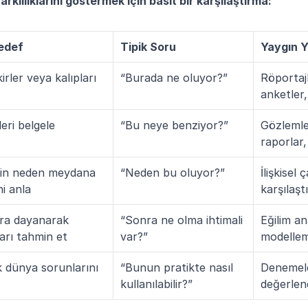
klılıklarını göstermek için basit bir karşılaştırma:
edef
Tipik Soru
Yaygın 
kirler veya kalıpları 
“Burada ne oluyor?”
Röportajl
anketler,
leri belgele
“Bu neye benziyor?”
Gözlemle
raporlar,
yin neden meydana 
“Neden bu oluyor?”
İlişkisel ç
ni anla
karşılaşt
ara dayanarak 
“Sonra ne olma ihtimali 
Eğilim ana
arı tahmin et
var?”
modelle
 dünya sorunlarını 
“Bunun pratikte nasıl 
Denemele
kullanılabilir?”
değerlen