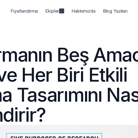
Fiyatlandırma
Ekipler
Hakkımızda
Blog Yazıları
rmanın Beş Amacı
e Her Biri Etkili 
a Tasarımını Nası
dirir?