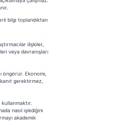
çıklamaya çalışmaz. 
nır.
li bilgi toplandıktan 
rmacılar ilişkiler, 
leri veya davranışları 
rı öngörür. Ekonomi, 
kanıt gerektirmez, 
 kullanmaktır. 
da nasıl işlediğini 
ırmayı akademik 