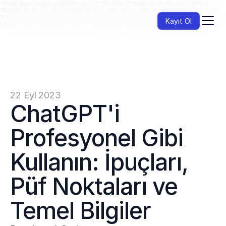
<script type="application/ld+json"> { "@context": "https://schema.org", "@type":
"BreadcrumbList", "itemListElement": [ { "@type": "ListItem", "position": 1, "name":
"Chat GPT", "item": "https://jenni.ai/chat-gpt/" }, { "@type": "ListItem", "position": 2,
Kayıt Ol
"name": "Nasıl Kullanılır", "item": "https://jenni.ai/chat-gpt/how-to-use" } ] } </script>
22 Eyl 2023
ChatGPT'i 
Profesyonel Gibi 
Kullanın: İpuçları, 
Püf Noktaları ve 
Temel Bilgiler