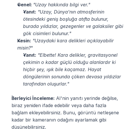
Genel: 
"Uzay hakkında bilgi ver."
Yanıt:
"Uzay, Dünya'nın atmosferinin 
ötesindeki geniş boşluğa atıfta bulunur, 
burada yıldızlar, gezegenler ve galaksiler gibi 
gök cisimleri bulunur."
Kesin:
"Uzaydaki kara delikleri açıklayabilir 
misin?
"
Yanıt:
"Elbette! Kara delikler, gravitasyonel 
çekimin o kadar güçlü olduğu alanlardır ki 
hiçbir şey, ışık bile kaçamaz. Hayat 
döngülerinin sonunda çöken devasa yıldızlar 
tarafından oluşurlar."
İlerleyici İnceleme:
 AI'nin yanıtı yerinde değilse, 
biraz yeniden ifade edebilir veya daha fazla 
bağlam ekleyebilirsiniz. Bunu, görüntü netleşene 
kadar bir kameranın odağını ayarlamak gibi 
düşünebilirsiniz.