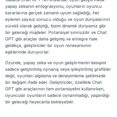
yapay zekanın entegrasyonu, oyunların oyuncu 
kararlarına gerçek zamanlı uyum sağladığı, her 
eylemin sayısız sonucu olduğu ve oyun dünyalarının 
sürekli olarak geliştiği, bizim dinamik dünyamız gibi 
bir geleceği müjdeler. Potansiyel sınırsızdır ve Chat 
GPT gibi araçlar daha gelişmiş ve entegre hale 
geldikçe, geliştiriciler bir oyun rönesansının 
eşiklerinde duruyorlar.
Özünde, yapay zeka ve oyun geliştirmenin kesişimi 
sadece geliştirilmiş oynanış veya iyileştirilmiş grafikler 
değil, oyunları algılama ve deneyimleme şeklimizde 
bir değişim ifade eder. Geliştiriciler, özellikle Chat 
GPT gibi araçlarının tam potansiyelini kullanırken, 
oyuncular oyunların sadece oynanmadığı, yaşandığı 
bir geleceği heyecanla bekleyebilir.