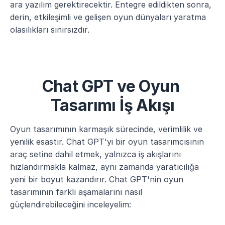
ara yazılım gerektirecektir. Entegre edildikten sonra, 
derin, etkileşimli ve gelişen oyun dünyaları yaratma 
olasılıkları sınırsızdır.
Chat GPT ve Oyun 
Tasarımı İş Akışı
Oyun tasarımının karmaşık sürecinde, verimlilik ve 
yenilik esastır. Chat GPT'yi bir oyun tasarımcısının 
araç setine dahil etmek, yalnızca iş akışlarını 
hızlandırmakla kalmaz, aynı zamanda yaratıcılığa 
yeni bir boyut kazandırır. Chat GPT'nin oyun 
tasarımının farklı aşamalarını nasıl 
güçlendirebileceğini inceleyelim: