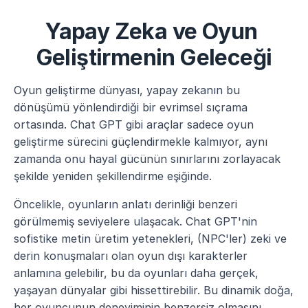
Yapay Zeka ve Oyun 
Geliştirmenin Geleceği
Oyun geliştirme dünyası, yapay zekanın bu 
dönüşümü yönlendirdiği bir evrimsel sıçrama 
ortasında. Chat GPT gibi araçlar sadece oyun 
geliştirme sürecini güçlendirmekle kalmıyor, aynı 
zamanda onu hayal gücünün sınırlarını zorlayacak 
şekilde yeniden şekillendirme eşiğinde.
Öncelikle, oyunların anlatı derinliği benzeri 
görülmemiş seviyelere ulaşacak. Chat GPT'nin 
sofistike metin üretim yetenekleri, (NPC'ler) zeki ve 
derin konuşmaları olan oyun dışı karakterler 
anlamına gelebilir, bu da oyunları daha gerçek, 
yaşayan dünyalar gibi hissettirebilir. Bu dinamik doğa, 
her oyuncunun deneyiminin benzersiz olmasını 