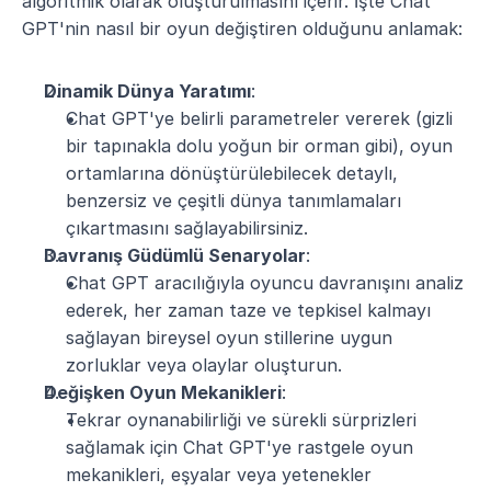
algoritmik olarak oluşturulmasını içerir. İşte Chat 
GPT'nin nasıl bir oyun değiştiren olduğunu anlamak:
Dinamik Dünya Yaratımı
:
Chat GPT'ye belirli parametreler vererek (gizli 
bir tapınakla dolu yoğun bir orman gibi), oyun 
ortamlarına dönüştürülebilecek detaylı, 
benzersiz ve çeşitli dünya tanımlamaları 
çıkartmasını sağlayabilirsiniz.
Davranış Güdümlü Senaryolar
:
Chat GPT aracılığıyla oyuncu davranışını analiz 
ederek, her zaman taze ve tepkisel kalmayı 
sağlayan bireysel oyun stillerine uygun 
zorluklar veya olaylar oluşturun.
Değişken Oyun Mekanikleri
:
Tekrar oynanabilirliği ve sürekli sürprizleri 
sağlamak için Chat GPT'ye rastgele oyun 
mekanikleri, eşyalar veya yetenekler 