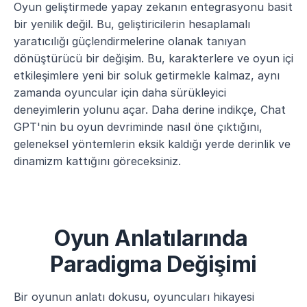
Oyun geliştirmede yapay zekanın entegrasyonu basit 
bir yenilik değil. Bu, geliştiricilerin hesaplamalı 
yaratıcılığı güçlendirmelerine olanak tanıyan 
dönüştürücü bir değişim. Bu, karakterlere ve oyun içi 
etkileşimlere yeni bir soluk getirmekle kalmaz, aynı 
zamanda oyuncular için daha sürükleyici 
deneyimlerin yolunu açar. Daha derine indikçe, Chat 
GPT'nin bu oyun devriminde nasıl öne çıktığını, 
geleneksel yöntemlerin eksik kaldığı yerde derinlik ve 
dinamizm kattığını göreceksiniz.
Oyun Anlatılarında 
Paradigma Değişimi
Bir oyunun anlatı dokusu, oyuncuları hikayesi 