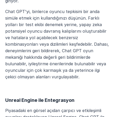
giriyor.
Chat GPT'yi, binlerce oyuncu tepkisini bir anda 
simüle etmek için kullandığınızı düşünün. Farklı 
yolları bir test ekibi denemek yerine, yapay zeka 
potansiyel oyuncu davranış kalıplarını oluşturabilir 
ve hatalara yol açabilecek benzersiz 
kombinasyonları veya dizilimleri keşfedebilir. Dahası, 
deneyimlerini geri bildirerek, Chat GPT oyun 
mekaniği hakkında değerli geri bildirimlerde 
bulunabilir, iyileştirme önerilerinde bulunabilir veya 
oyuncular için çok karmaşık ya da yeterince ilgi 
çekici olmayan alanları vurgulayabilir.
Unreal Engine ile Entegrasyon
Piyasadaki en görsel açıdan çarpıcı ve etkileşimli 