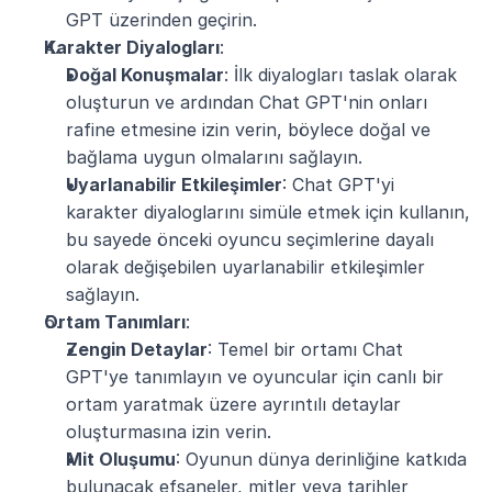
GPT üzerinden geçirin.
Karakter Diyalogları
:
Doğal Konuşmalar
: İlk diyalogları taslak olarak 
oluşturun ve ardından Chat GPT'nin onları 
rafine etmesine izin verin, böylece doğal ve 
bağlama uygun olmalarını sağlayın.
Uyarlanabilir Etkileşimler
: Chat GPT'yi 
karakter diyaloglarını simüle etmek için kullanın, 
bu sayede önceki oyuncu seçimlerine dayalı 
olarak değişebilen uyarlanabilir etkileşimler 
sağlayın.
Ortam Tanımları
:
Zengin Detaylar
: Temel bir ortamı Chat 
GPT'ye tanımlayın ve oyuncular için canlı bir 
ortam yaratmak üzere ayrıntılı detaylar 
oluşturmasına izin verin.
Mit Oluşumu
: Oyunun dünya derinliğine katkıda 
bulunacak efsaneler, mitler veya tarihler 