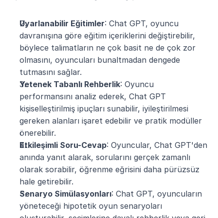
Uyarlanabilir Eğitimler
: Chat GPT, oyuncu 
davranışına göre eğitim içeriklerini değiştirebilir, 
böylece talimatların ne çok basit ne de çok zor 
olmasını, oyuncuları bunaltmadan dengede 
tutmasını sağlar.
Yetenek Tabanlı Rehberlik
: Oyuncu 
performansını analiz ederek, Chat GPT 
kişiselleştirilmiş ipuçları sunabilir, iyileştirilmesi 
gereken alanları işaret edebilir ve pratik modüller 
önerebilir.
Etkileşimli Soru-Cevap
: Oyuncular, Chat GPT'den 
anında yanıt alarak, sorularını gerçek zamanlı 
olarak sorabilir, öğrenme eğrisini daha pürüzsüz 
hale getirebilir.
Senaryo Simülasyonları
: Chat GPT, oyuncuların 
yöneteceği hipotetik oyun senaryoları 