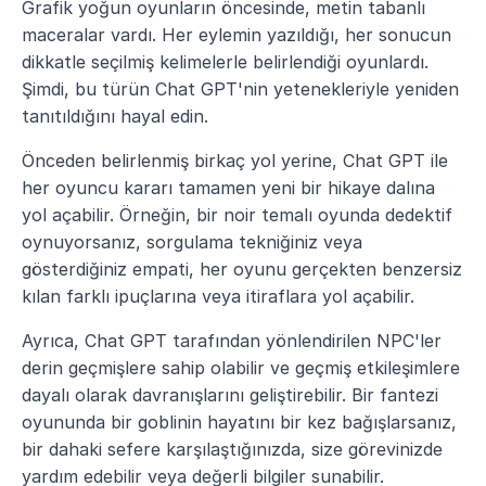
Grafik yoğun oyunların öncesinde, metin tabanlı 
maceralar vardı. Her eylemin yazıldığı, her sonucun 
dikkatle seçilmiş kelimelerle belirlendiği oyunlardı. 
Şimdi, bu türün Chat GPT'nin yetenekleriyle yeniden 
tanıtıldığını hayal edin.
Önceden belirlenmiş birkaç yol yerine, Chat GPT ile 
her oyuncu kararı tamamen yeni bir hikaye dalına 
yol açabilir. Örneğin, bir noir temalı oyunda dedektif 
oynuyorsanız, sorgulama tekniğiniz veya 
gösterdiğiniz empati, her oyunu gerçekten benzersiz 
kılan farklı ipuçlarına veya itiraflara yol açabilir.
Ayrıca, Chat GPT tarafından yönlendirilen NPC'ler 
derin geçmişlere sahip olabilir ve geçmiş etkileşimlere 
dayalı olarak davranışlarını geliştirebilir. Bir fantezi 
oyununda bir goblinin hayatını bir kez bağışlarsanız, 
bir dahaki sefere karşılaştığınızda, size görevinizde 
yardım edebilir veya değerli bilgiler sunabilir. 