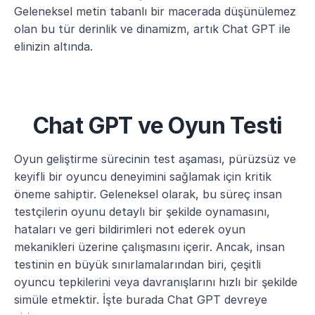
Geleneksel metin tabanlı bir macerada düşünülemez 
olan bu tür derinlik ve dinamizm, artık Chat GPT ile 
elinizin altında.
Chat GPT ve Oyun Testi
Oyun geliştirme sürecinin test aşaması, pürüzsüz ve 
keyifli bir oyuncu deneyimini sağlamak için kritik 
öneme sahiptir. Geleneksel olarak, bu süreç insan 
testçilerin oyunu detaylı bir şekilde oynamasını, 
hataları ve geri bildirimleri not ederek oyun 
mekanikleri üzerine çalışmasını içerir. Ancak, insan 
testinin en büyük sınırlamalarından biri, çeşitli 
oyuncu tepkilerini veya davranışlarını hızlı bir şekilde 
simüle etmektir. İşte burada Chat GPT devreye 