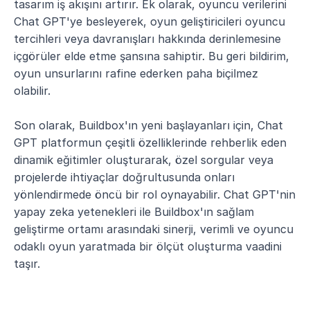
tasarım iş akışını artırır. Ek olarak, oyuncu verilerini 
Chat GPT'ye besleyerek, oyun geliştiricileri oyuncu 
tercihleri veya davranışları hakkında derinlemesine 
içgörüler elde etme şansına sahiptir. Bu geri bildirim, 
oyun unsurlarını rafine ederken paha biçilmez 
olabilir.
Son olarak, Buildbox'ın yeni başlayanları için, Chat 
GPT platformun çeşitli özelliklerinde rehberlik eden 
dinamik eğitimler oluşturarak, özel sorgular veya 
projelerde ihtiyaçlar doğrultusunda onları 
yönlendirmede öncü bir rol oynayabilir. Chat GPT'nin 
yapay zeka yetenekleri ile Buildbox'ın sağlam 
geliştirme ortamı arasındaki sinerji, verimli ve oyuncu 
odaklı oyun yaratmada bir ölçüt oluşturma vaadini 
taşır.