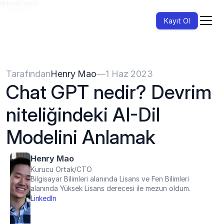
{{HeadCode}}
Kayıt Ol
Tarafından
Henry Mao
—
1 Haz 2023
Chat GPT nedir? Devrim 
niteliğindeki AI-Dil 
Modelini Anlamak
Henry Mao
Kurucu Ortak/CTO
Bilgisayar Bilimleri alanında Lisans ve Fen Bilimleri 
alanında Yüksek Lisans derecesi ile mezun oldum.
LinkedIn