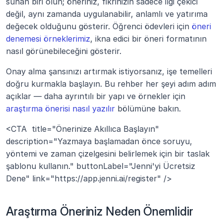
sunan biri olun; öneriniz, fikrinizin sadece ilgi çekici 
değil, aynı zamanda uygulanabilir, anlamlı ve yatırıma 
değecek olduğunu gösterir. Öğrenci ödevleri için 
öneri 
denemesi örneklerimiz
, ikna edici bir öneri formatının 
nasıl görünebileceğini gösterir.
Onay alma şansınızı artırmak istiyorsanız, işe temelleri 
doğru kurmakla başlayın. Bu rehber her şeyi adım adım 
açıklar — daha ayrıntılı bir yapı ve örnekler için 
araştırma önerisi nasıl yazılır
 bölümüne bakın.
<CTA  title="Önerinize Akıllıca Başlayın" 
description="Yazmaya başlamadan önce soruyu, 
yöntemi ve zaman çizelgesini belirlemek için bir taslak 
şablonu kullanın." buttonLabel="Jenni'yi Ücretsiz 
Dene" link="https://app.jenni.ai/register" />
Araştırma Öneriniz Neden Önemlidir