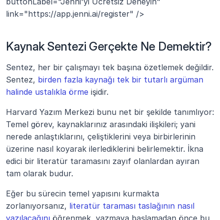
buttonLabel="Jenni'yi Ücretsiz Deneyin" 
link="https://app.jenni.ai/register" />
Kaynak Sentezi Gerçekte Ne Demektir?
Sentez, her bir çalışmayı tek başına özetlemek değildir. 
Sentez, 
birden fazla kaynağı tek bir tutarlı argüman 
halinde ustalıkla örme
 işidir.
Harvard Yazım Merkezi bunu net bir şekilde tanımlıyor: 
Temel görev, kaynaklarınız arasındaki ilişkileri; yani 
nerede anlaştıklarını, çeliştiklerini veya birbirlerinin 
üzerine nasıl koyarak ilerlediklerini belirlemektir. İkna 
edici bir literatür taramasını zayıf olanlardan ayıran 
tam olarak budur.
Eğer bu sürecin temel yapısını kurmakta 
zorlanıyorsanız, 
literatür taraması taslağının nasıl 
yazılacağını
 öğrenmek, yazmaya başlamadan önce bu 