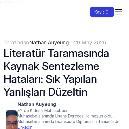
{{HeadCode}}
Kayıt Ol
Tarafından
Nathan Auyeung
—
29 May 2026
Literatür Taramasında 
Kaynak Sentezleme 
Hataları: Sık Yapılan 
Yanlışları Düzeltin
Nathan Auyeung
EY'de Kıdemli Muhasebeci
Muhasebe alanında Lisans Derecesi ile mezun oldu, 
Muhasebe alanında Lisansüstü Diplomasını tamamladı
LinkedIn