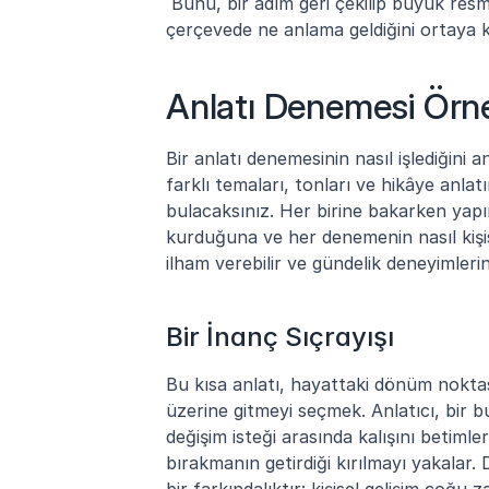
 Bunu, bir adım geri çekilip büyük resmi göstermek gibi düşünün: bu kişisel hikâyenin daha geniş bir 
çerçevede ne anlama geldiğini ortaya
Anlatı Denemesi Örne
Bir anlatı denemesinin nasıl işlediğini
farklı temaları, tonları ve hikâye anla
bulacaksınız. Her birine bakarken yapını
kurduğuna ve her denemenin nasıl kişis
ilham verebilir ve gündelik deneyimlerin
Bir İnanç Sıçrayışı
Bu kısa anlatı, hayattaki dönüm noktası
üzerine gitmeyi seçmek. Anlatıcı, bir 
değişim isteği arasında kalışını betimle
bırakmanın getirdiği kırılmayı yakalar.
bir farkındalıktır: kişisel gelişim çoğu