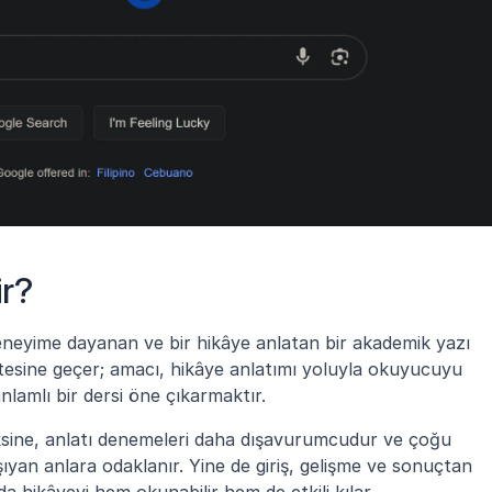
ir?
 deneyime dayanan ve bir hikâye anlatan bir akademik yazı 
tesine geçer; amacı, hikâye anlatımı yoluyla okuyucuyu 
lamlı bir dersi öne çıkarmaktır.
ksine, anlatı denemeleri daha dışavurumcudur ve çoğu 
yan anlara odaklanır. Yine de giriş, gelişme ve sonuçtan 
da hikâyeyi hem okunabilir hem de etkili kılar.