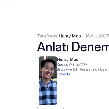
{{HeadCode}}
Tarafından
Henry Mao
—
18 Nis 202
Anlatı Denem
Henry Mao
Kurucu Ortak/CTO
Bilgisayar Bilimleri alanında Lis
LinkedIn