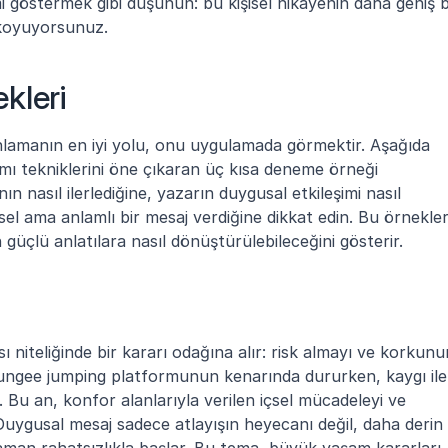
 koyuyorsunuz.
kleri
 anlamanın en iyi yolu, onu uygulamada görmektir. Aşağıda 
tımı tekniklerini öne çıkaran üç kısa deneme örneği 
n nasıl ilerlediğine, yazarın duygusal etkileşimi nasıl 
el ama anlamlı bir mesaj verdiğine dikkat edin. Bu örnekler
 güçlü anlatılara nasıl dönüştürülebileceğini gösterir.
 niteliğinde bir kararı odağına alır: risk almayı ve korkunun
bungee jumping platformunun kenarında dururken, kaygı ile 
r. Bu an, konfor alanlarıyla verilen içsel mücadeleyi ve 
 Duygusal mesaj sadece atlayışın heyecanı değil, daha derin 
 zaman rahatsızlıkla başlar. Bu tema, büyük yaşam kararları 