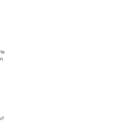
le 
n 
ı?