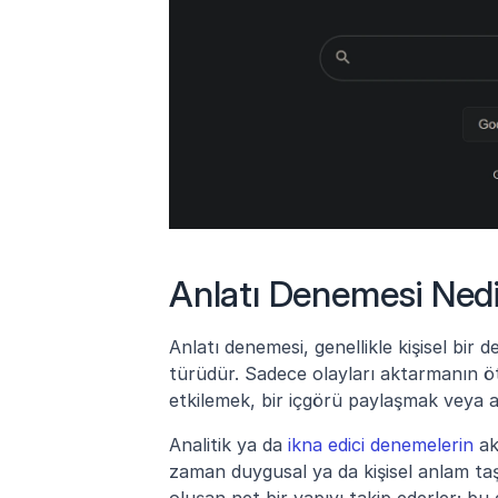
Anlatı Denemesi Ned
Anlatı denemesi, genellikle kişisel bir
türüdür. Sadece olayları aktarmanın ö
etkilemek, bir içgörü paylaşmak veya an
Analitik ya da 
ikna edici denemelerin
 a
zaman duygusal ya da kişisel anlam taşı
oluşan net bir yapıyı takip ederler; bu 