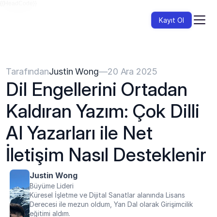
{{HeadCode}}
Kayıt Ol
Tarafından
Justin Wong
—
20 Ara 2025
Dil Engellerini Ortadan 
Kaldıran Yazım: Çok Dilli 
AI Yazarları ile Net 
İletişim Nasıl Desteklenir
Justin Wong
Büyüme Lideri
Küresel İşletme ve Dijital Sanatlar alanında Lisans 
Derecesi ile mezun oldum, Yan Dal olarak Girişimcilik 
eğitimi aldım.