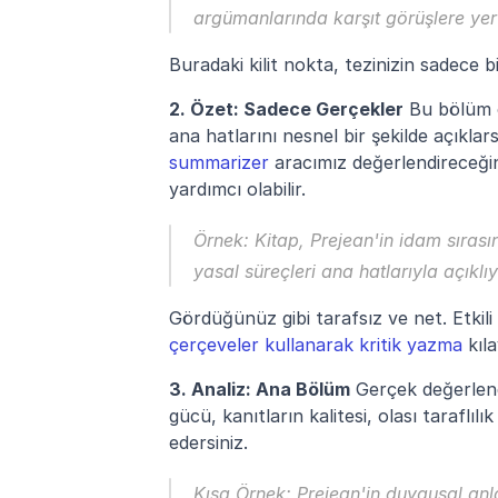
argümanlarında karşıt görüşlere yer
Buradaki kilit nokta, tezinizin sadece b
2. Özet: Sadece Gerçekler
 Bu bölüm o
ana hatlarını nesnel bir şekilde açıklar
summarizer
 aracımız değerlendireceğin
yardımcı olabilir.
Örnek:
 Kitap, Prejean'in idam sıras
yasal süreçleri ana hatlarıyla açıklı
Gördüğünüz gibi tarafsız ve net. Etkili
çerçeveler kullanarak kritik yazma
 kıl
3. Analiz: Ana Bölüm
 Gerçek değerlend
gücü, kanıtların kalitesi, olası taraflılık
edersiniz.
Kısa Örnek:
 Prejean'in duygusal anlat