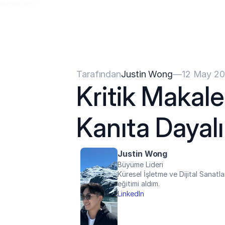
{{HeadCode}}
Tarafından
Justin Wong
—
12 May 2
Kritik Makale
Kanıta Dayalı 
Justin Wong
Büyüme Lideri
Küresel İşletme ve Dijital Sanatla
eğitimi aldım.
LinkedIn