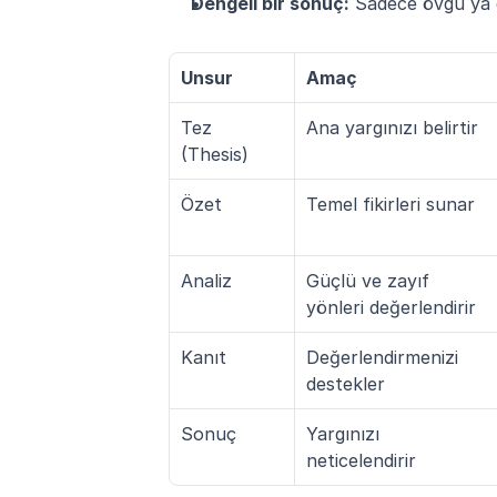
Dengeli bir sonuç:
 Sadece övgü ya d
Unsur
Amaç
Tez 
Ana yargınızı belirtir
(Thesis)
Özet
Temel fikirleri sunar
Analiz
Güçlü ve zayıf 
yönleri değerlendirir
Kanıt
Değerlendirmenizi 
destekler
Sonuç
Yargınızı 
neticelendirir