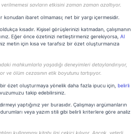
 verilmemesi savların etkisini zaman zaman azaltıyor.
ir konudan ibaret olmaması; net bir yargı içermesidir.
ldukça kısadır. Kişisel görüşlerinizi katmadan, çalışmanın 
sınız. Eğer önce özetinizi netleştirmeniz gerekiyorsa, 
AI 
iz metin için kısa ve tarafsız bir özet oluşturmanıza 
ındaki mahkumlarla yaşadığı deneyimleri detaylandırıyor, 
yor ve ölüm cezasının etik boyutunu tartışıyor.
 bir özet oluşturmaya yönelik daha fazla ipucu için, 
belirli 
avuzumuzu takip edebilirsiniz.
irmeyi yaptığınız yer burasıdır. Çalışmayı argümanların 
 durumları veya yazım stili gibi belirli kriterlere göre analiz 
ıları kullanması kitabı ilgi çekici kılıyor. Ancak, yeterli 