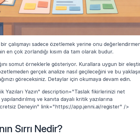
k, bir çalışmayı sadece özetlemek yerine onu değerlendirmeni
nin en çok zorlandığı kısım da tam olarak budur.
ağını somut örneklerle gösteriyor. Kurallara uygun bir eleştir
 özetlemeden gerçek analize nasıl geçileceğini ve bu yaklaşım
ağınızı göreceksiniz. Detaylar için okumaya devam edin.
k Yazıları Yazın" description="Taslak fikirlerinizi net 
apılandırılmış ve kanıta dayalı kritik yazılarına 
etsiz Deneyin" link="https://app.jenni.ai/register" />
nın Sırrı Nedir?