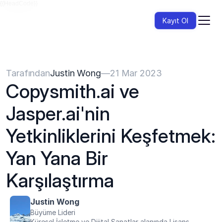
{{HeadCode}}
Kayıt Ol
Tarafından
Justin Wong
—
21 Mar 2023
Copysmith.ai ve 
Jasper.ai'nin 
Yetkinliklerini Keşfetmek: 
Yan Yana Bir 
Karşılaştırma
Justin Wong
Büyüme Lideri
Küresel İşletme ve Dijital Sanatlar alanında Lisans 