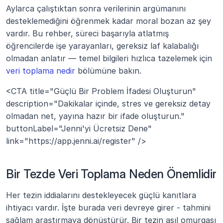
Aylarca çalıştıktan sonra verilerinin argümanını 
desteklemediğini öğrenmek kadar moral bozan az şey 
vardır. Bu rehber, süreci başarıyla atlatmış 
öğrencilerde işe yarayanları, gereksiz laf kalabalığı 
olmadan anlatır — temel bilgileri hızlıca tazelemek için 
veri toplama nedir
 bölümüne bakın. 
<CTA title="Güçlü Bir Problem İfadesi Oluşturun" 
description="Dakikalar içinde, stres ve gereksiz detay 
olmadan net, yayına hazır bir ifade oluşturun." 
buttonLabel="Jenni'yi Ücretsiz Dene" 
link="https://app.jenni.ai/register" />
Bir Tezde Veri Toplama Neden Önemlidir
Her tezin iddialarını destekleyecek güçlü kanıtlara 
ihtiyacı vardır. İşte burada veri devreye girer - tahmini 
sağlam araştırmaya dönüştürür. Bir tezin asıl omurgası 