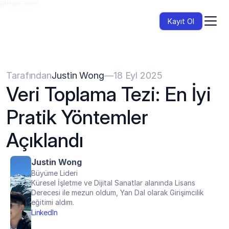
{{HeadCode}}
Kayıt Ol
Tarafından
Justin Wong
—
18 Eyl 2025
Veri Toplama Tezi: En İyi 
Pratik Yöntemler 
Açıklandı
Justin Wong
Büyüme Lideri
Küresel İşletme ve Dijital Sanatlar alanında Lisans 
Derecesi ile mezun oldum, Yan Dal olarak Girişimcilik 
eğitimi aldım.
LinkedIn