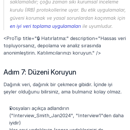
saklamalıdır; çoğu zaman sıkı kurumsal inceleme 
kurulu (IRB) protokollerine uyar. Bu etik uygulamalar, 
güveni korumak ve yasal sorunlardan kaçınmak için 
en iyi veri toplama uygulamaları
 ile uyumludur.
<ProTip title="🔒 Hatırlatma:" description="Hassas veri 
topluyorsanız, depolama ve analiz sırasında 
anonimleştirin. Katılımcılarınızı koruyun." />
Adım 7: Düzeni Koruyun
Dağınık veri, dağınık bir çekmece gibidir. İçinde iyi 
şeyler olduğunu bilirsiniz, ama bulmanız kolay olmaz.
Dosyaları açıkça adlandırın 
("Interview_Smith_Jan2024", "Interview1"den daha 
iyidir)
Her şeyi yedekleyin (sonra yedeklerinizi de 