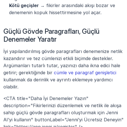
Kötü geçişler
 → fikirler arasındaki akışı bozar ve 
denemenin kopuk hissettirmesine yol açar.
Güçlü Gövde Paragrafları, Güçlü 
Denemeler Yaratır
İyi yapılandırılmış gövde paragrafları denemenize netlik 
kazandırır ve tez cümlenizi etkili biçimde destekler. 
Argümanları tutarlı tutar, yazınızı daha ikna edici hale 
getirir; gerektiğinde bir 
cümle ve paragraf genişletici
kullanmak da derinlik ve ayrıntı eklemeye yardımcı 
olabilir.
<CTA title="Daha İyi Denemeler Yazın" 
description="Fikirlerinizi düzenlemek ve netlik ile akışa 
sahip güçlü gövde paragrafları oluşturmak için Jenni 
AI’yi kullanın" buttonLabel="Jenni’yi Ücretsiz Deneyin" 
link="https://app.jenni.ai/register" />