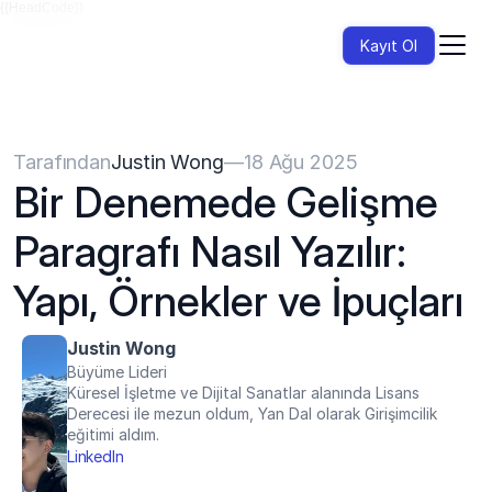
{{HeadCode}}
Kayıt Ol
Tarafından
Justin Wong
—
18 Ağu 2025
Bir Denemede Gelişme 
Paragrafı Nasıl Yazılır: 
Yapı, Örnekler ve İpuçları
Justin Wong
Büyüme Lideri
Küresel İşletme ve Dijital Sanatlar alanında Lisans 
Derecesi ile mezun oldum, Yan Dal olarak Girişimcilik 
eğitimi aldım.
LinkedIn