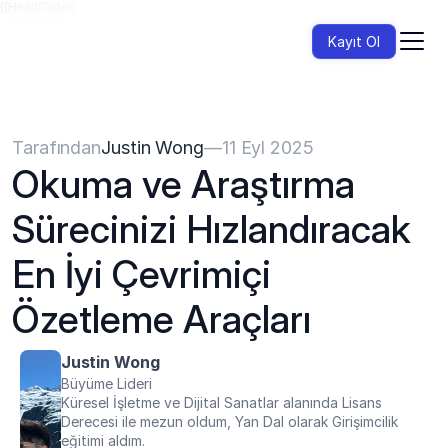
{{HeadCode}}
Kayıt Ol
Tarafından
Justin Wong
—
11 Eyl 2025
Okuma ve Araştırma 
Sürecinizi Hızlandıracak 
En İyi Çevrimiçi 
Özetleme Araçları
Justin Wong
Büyüme Lideri
Küresel İşletme ve Dijital Sanatlar alanında Lisans 
Derecesi ile mezun oldum, Yan Dal olarak Girişimcilik 
eğitimi aldım.