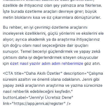
özellikle de ihtiyacınız olan şey yalnızca ana fikirlerse. 
İşte burada özetleme araçları devreye girer; büyük 
metin bloklarını kısa ve öz çıkarımlara dönüştürürler.
Bu rehber, en iyi çevrimiçi özetleme araçlarını 
inceleyerek özelliklerini, güçlü yönlerini ve eksilerini ele 
alıyor; ayrıca akademik ya da araştırma ihtiyaçlarınız 
için doğru olanı nasıl seçeceğinize dair ipuçları 
sunuyor. Temel beceriyi güçlendirmek ve yapay zekâ 
çıktısını daha iyi değerlendirmek isteyen okuyucular 
için 
özet nasıl yazılır adım adım rehberimize
 göz atın.
<CTA title="Daha Akıllı Özetler" description="Çalışma 
süresini azaltın ve önemli olana odaklanın. Jenni gibi 
yapay zekâ araçlarının araştırma ve yazma sürecinize 
nasıl rehberlik edebileceğini keşfedin." 
buttonLabel="Jenni’yi Ücretsiz Dene" 
link="https://app.jenni.ai/register" />