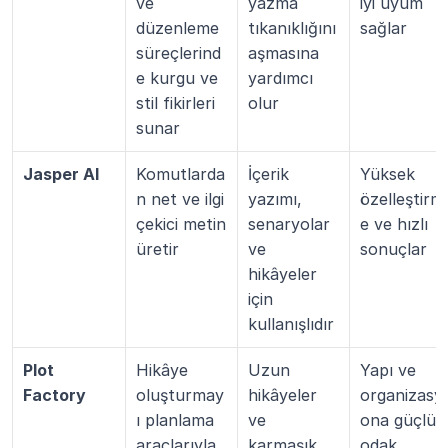
ve 
yazma 
iyi uyum 
düzenleme 
tıkanıklığını 
sağlar
süreçlerind
aşmasına 
e kurgu ve 
yardımcı 
stil fikirleri 
olur
sunar
Jasper AI
Komutlarda
İçerik 
Yüksek 
n net ve ilgi 
yazımı, 
özelleştirm
çekici metin 
senaryolar 
e ve hızlı 
üretir
ve 
sonuçlar
hikâyeler 
için 
kullanışlıdır
Plot 
Hikâye 
Uzun 
Yapı ve 
Factory
oluşturmay
hikâyeler 
organizasy
ı planlama 
ve 
ona güçlü 
araçlarıyla 
karmaşık 
odak