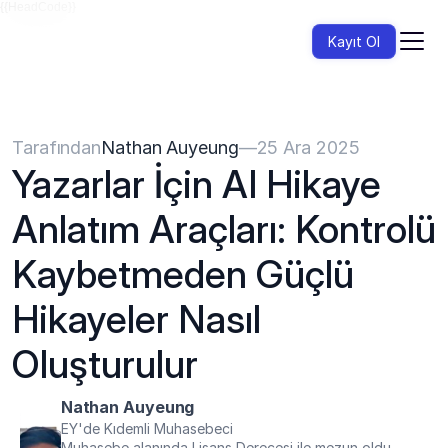
{{HeadCode}}
Kayıt Ol
Tarafından
Nathan Auyeung
—
25 Ara 2025
Yazarlar İçin AI Hikaye 
Anlatım Araçları: Kontrolü 
Kaybetmeden Güçlü 
Hikayeler Nasıl 
Oluşturulur
Nathan Auyeung
EY'de Kıdemli Muhasebeci
Muhasebe alanında Lisans Derecesi ile mezun oldu, 