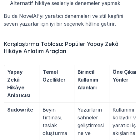
Alternatif hikâye sesleriyle denemeler yapmak
Bu da NovelAI'yi yaratıcı denemeleri ve stil keşfini 
seven yazarlar için iyi bir seçenek hâline getirir.
Karşılaştırma Tablosu: Popüler Yapay Zekâ 
Hikâye Anlatım Araçları
Yapay 
Temel 
Birincil 
Öne Çıkan 
Zekâ 
Özellikler
Kullanım 
Yönler
Hikâye 
Alanları
Anlatıcısı
Sudowrite
Beyin 
Yazarların 
Kullanımı 
fırtınası, 
sahneler 
kolaydır ve 
taslak 
geliştirmesi
yaratıcı iş 
oluşturma 
ne ve 
akışlarına 