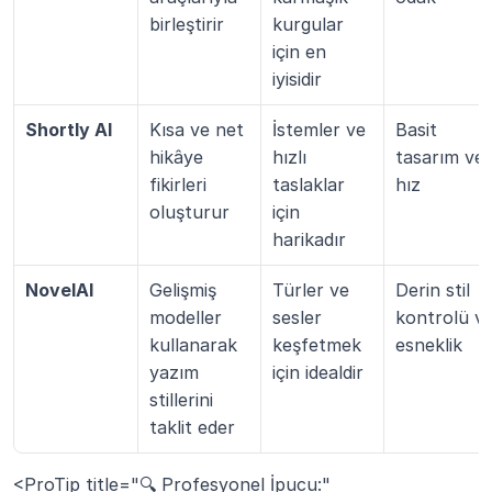
birleştirir
kurgular 
için en 
iyisidir
Shortly AI
Kısa ve net 
İstemler ve 
Basit 
hikâye 
hızlı 
tasarım ve 
fikirleri 
taslaklar 
hız
oluşturur
için 
harikadır
NovelAI
Gelişmiş 
Türler ve 
Derin stil 
modeller 
sesler 
kontrolü ve
kullanarak 
keşfetmek 
esneklik
yazım 
için idealdir
stillerini 
taklit eder
<ProTip title="🔍 Profesyonel İpucu:" 