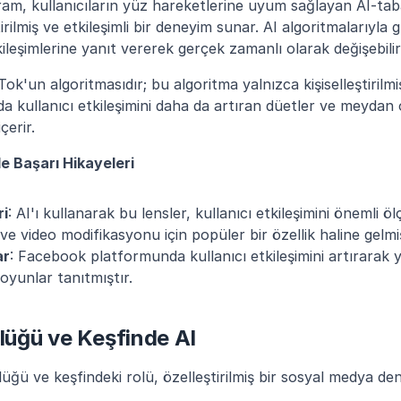
m, kullanıcıların yüz hareketlerine uyum sağlayan AI-tabanl
irilmiş ve etkileşimli bir deneyim sunar. AI algoritmalarıyla g
etkileşimlerine yanıt vererek gerçek zamanlı olarak değişebilir
ok'un algoritmasıdır; bu algoritma yalnızca kişiselleştirilmi
 kullanıcı etkileşimini daha da artıran düetler ve meydan o
içerir.
de Başarı Hikayeleri
ri
: AI'ı kullanarak bu lensler, kullanıcı etkileşimini önemli ö
e video modifikasyonu için popüler bir özellik haline gelmiş
ar
: Facebook platformunda kullanıcı etkileşimini artırarak ye
oyunlar tanıtmıştır.
rlüğü ve Keşfinde AI
rlüğü ve keşfindeki rolü, özelleştirilmiş bir sosyal medya d