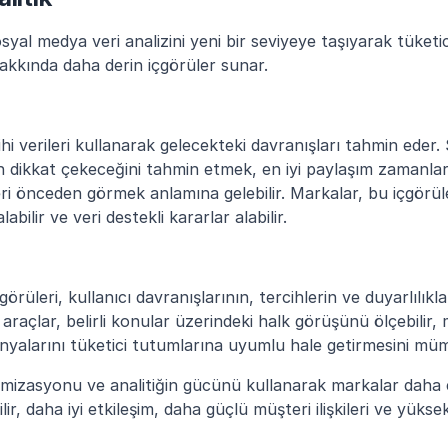
osyal medya veri analizini yeni bir seviyeye taşıyarak tüketic
akkında daha derin içgörüler sunar.
ihi verileri kullanarak gelecekteki davranışları tahmin eder
nin dikkat çekeceğini tahmin etmek, en iyi paylaşım zamanları
ri önceden görmek anlamına gelebilir. Markalar, bu içgörüle
bilir ve veri destekli kararlar alabilir.
görüleri, kullanıcı davranışlarının, tercihlerin ve duyarlılıkla
i araçlar, belirli konular üzerindeki halk görüşünü ölçebilir, 
anyalarını tüketici tutumlarına uyumlu hale getirmesini müm
timizasyonu ve analitiğin gücünü kullanarak markalar daha e
ilir, daha iyi etkileşim, daha güçlü müşteri ilişkileri ve yükse