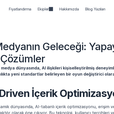
Fiyatlandırma
Ekipler
Hakkımızda
Blog Yazıları
edyanın Geleceği: Yapay
i Çözümler
 medya dünyasında, AI ilişkileri kişiselleştirilmiş deneyi
ılıkta yeni standartlar belirleyen bir oyun değiştirici olar
Driven İçerik Optimizas
mik dünyasında, AI-tabanlı içerik optimizasyonu, erişim ve 
faktör olarak öne çıkıyor. Bu teknoloji, kullanıcı tercihleri ve