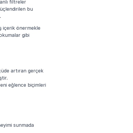
ı filtreler 
üçlendirilen bu 
.
ş içerik önermekle 
kumalar gibi 
lçüde artıran gerçek 
tir.
ni eğlence biçimleri 
eneyimi sunmada 