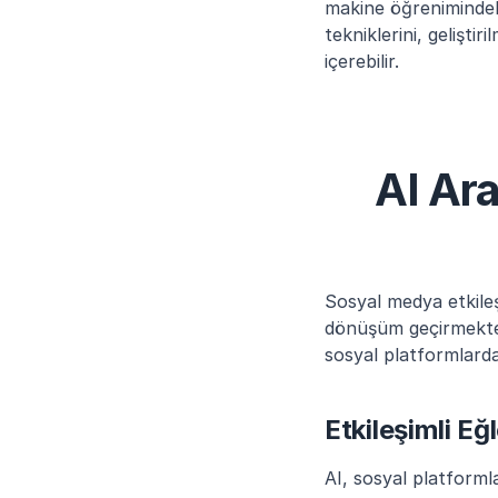
makine öğrenimindeki
tekniklerini, gelişti
içerebilir.
AI Ara
Sosyal medya etkileş
dönüşüm geçirmekte. 
sosyal platformlarda
Etkileşimli Eğ
AI, sosyal platforml