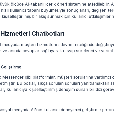
yük ölçüde AI-tabanlı içerik öneri sistemine atfedilebilir. 
e hızlı kullanıcı tabanı büyümesiyle sonuçlanan, değişen ter
işiselleştirilmiş bir akış sunmak için kullanıcı etkileşimlerin
 Hizmetleri Chatbotları
l medyada müşteri hizmetlerini devrim niteliğinde değiştiriyo
ir ve anında cevaplar sağlayarak cevap sürelerini ve verimli
 Geliştirme
Messenger gibi platformlar, müşteri sorularına yardımcı ol
etmiştir. Bu botlar, sıkça sorulan soruları yanıtlamaktan sa
, kullanıcıya kişiselleştirilmiş deneyim sunan bir dizi görev 
i
 sosyal medyada AI'nın kullanıcı deneyimini geliştirme potansiy