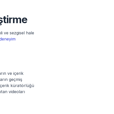
iştirme
i ve sezgisel hale 
e deneyim
ın ve içerik 
arın geçmiş 
içerik küratörlüğü 
tan videoları 