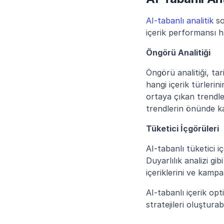
AI-tabanlı analitik
 s
içerik performansı h
Öngörü Analitiği
Öngörü analitiği, tar
hangi içerik türleri
ortaya çıkan trendle
trendlerin önünde kala
Tüketici İçgörüleri
AI-tabanlı tüketici iç
Duyarlılık analizi gib
içeriklerini ve kamp
AI-tabanlı içerik op
stratejileri oluşturab