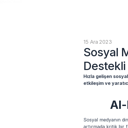
{{NnOjCiNsq}}
15 Ara 2023
Sosyal M
Destekl
Hızla gelişen sosyal
etkileşim ve yaratıc
AI-
Sosyal medyanın dina
artırmada kritik bir 