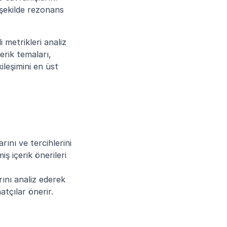
 şekilde rezonans 
i metrikleri analiz 
erik temaları, 
leşimini en üst 
arını ve tercihlerini 
ş içerik önerileri 
rını analiz ederek 
atçılar önerir.