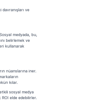
i davranışları ve 
. Sosyal medyada, bu, 
nı belirlemek ve 
ri kullanarak 
rın nüanslarına iner. 
markaların 
kün kılar.
tkili sosyal medya 
k ROI elde edebilirler.