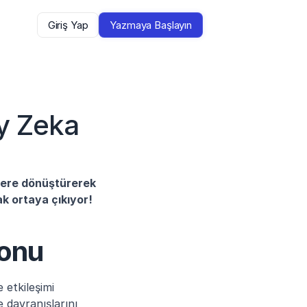
Giriş Yap
Yazmaya Başlayın
 Zeka 
mlere dönüştürerek 
ak ortaya çıkıyor!
yonu
etkileşimi 
 davranışlarını 