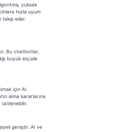
Algoritma, yüksek 
cihlere hızla uyum 
i takip eder.
r. Bu chatbotlar, 
liği büyük ölçüde 
mak için AI 
tın alma kararlarına 
üstlenebilir.
eli geniştir. AI ve 