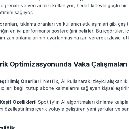
ğrenimi ve veri analizi kullanıyor, hedef kitleyle güçlü bir
tımını sağlıyor.
oranları, tıklama oranları ve kullanıcı etkileşimleri gibi çeşitl
iğin en iyi performansı gösterdiğini belirler. Bu içgörüler, iç
ım zamanlamalarının uyarlanmasına izin vererek izleyici etki
erik Optimizasyonunda Vaka Çalışmaları
eştirilmiş Önerileri
: Netflix, AI kullanarak izleyici alışkanlıkl
ıcıları bağlı tutup abone kalmalarını sağlayan kişiselleştirilmi
Keşif Özellikleri
: Spotify'ın AI algoritmaları dinleme kalıpla
i özelleştirilmiş içerik yoluyla geliştiren yeni şarkılar ve san
litik