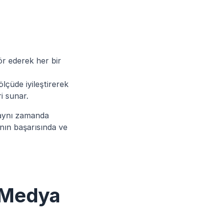
ör ederek her bir 
lçüde iyileştirerek 
ri sunar.
 aynı zamanda 
nın başarısında ve 
 Medya 