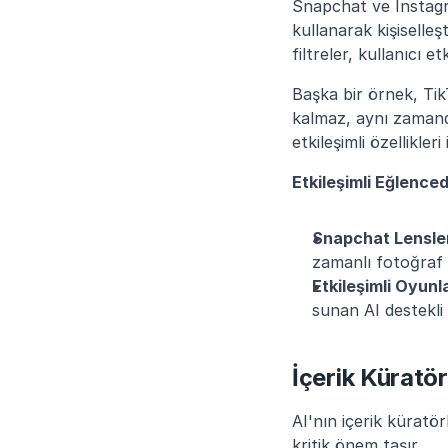
Snapchat ve Instagra
kullanarak kişiselleşt
filtreler, kullanıcı 
Başka bir örnek, TikT
kalmaz, aynı zamanda
etkileşimli özellikleri 
Etkileşimli Eğlence
Snapchat Lensle
zamanlı fotoğraf v
Etkileşimli Oyunl
sunan AI destekli 
İçerik Küratö
AI'nın içerik küratö
kritik önem taşır.