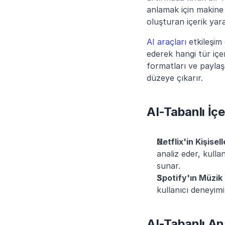
anlamak için makine ö
oluşturan içerik yara
AI araçları
 etkileşim 
ederek hangi tür içer
formatları ve paylaş
düzeye çıkarır.
AI-Tabanlı İç
Netflix'in Kişisell
analiz eder, kullan
sunar.
Spotify'ın Müzik 
kullanıcı deneyimin
AI-Tabanlı Ana