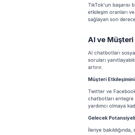
TikTok'un başarısı bü
etkileşim oranları v
sağlayan son derece k
AI ve Müşteri
AI chatbotları sosya
soruları yanıtlayabil
artırır.
Müşteri Etkileşimini
Twitter ve Facebook 
chatbotları entegre 
yardımcı olmaya kadar
Gelecek Potansiyel
İleriye bakıldığında,