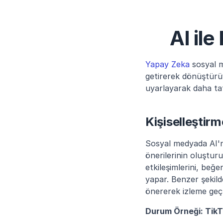
AI ile
Yapay Zeka
 sosyal m
getirerek dönüştürüyo
uyarlayarak daha tatm
Kişiselleştirm
Sosyal medyada AI'nın
önerilerinin oluştur
etkileşimlerini, beğe
yapar. Benzer şekilde,
önererek izleme geçm
Durum Örneği: TikT