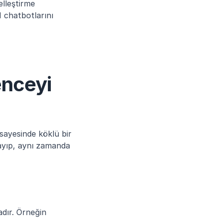
lleştirme 
I chatbotlarını 
nceyi 
sayesinde köklü bir 
ayıp, aynı zamanda 
dır. Örneğin 