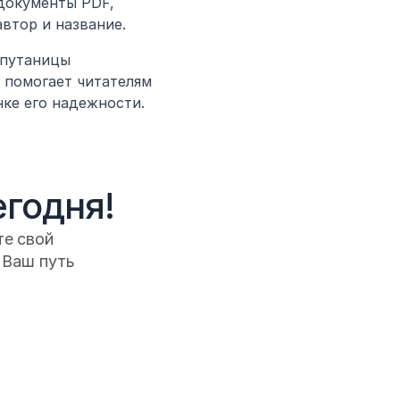
документы PDF, 
втор и название.
путаницы 
 помогает читателям 
ке его надежности.
егодня!
е свой 
Ваш путь 