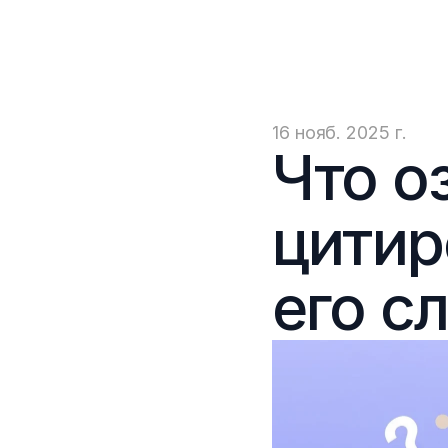
16 нояб. 2025 г.
Что оз
цитир
его с