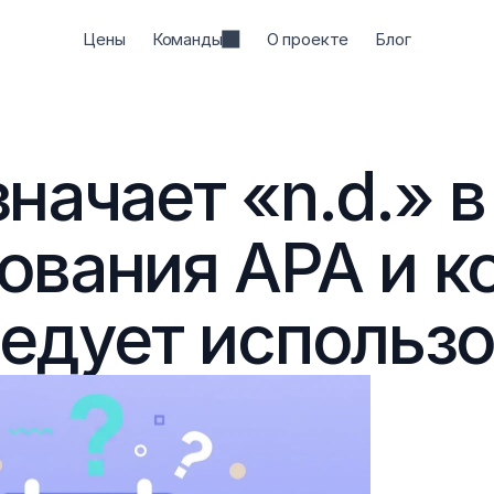
Цены
Команды
О проекте
Блог
начает «n.d.» в
ования APA и ко
ледует использ