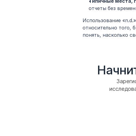
Типичные места, 
отчеты без времен
Использование «n.d.»
относительно того, б
понять, насколько с
Начнит
Зарегис
исследова