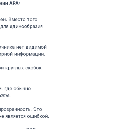
нии APA:
н. Вместо того 
для единообразия 
точника нет видимой 
верной информации.
и круглых скобок. 
, где обычно 
 Name.
прозрачность. Это 
не является ошибкой.