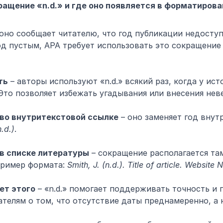
ращение «n.d.» и где оно появляется в форматирова
 оно сообщает читателю, что год публикации недоступе
од пустым, APA требует использовать это сокращение 
ть
 – авторы используют «n.d.» всякий раз, когда у ис
Это позволяет избежать угадывания или внесения не
 во внутритекстовой ссылке
 – оно заменяет год внутр
n.d.)
.
 в списке литературы
 – сокращение располагается там
Пример формата: 
Smith, J. (n.d.). Title of article. Website
ет этого
 – «n.d.» помогает поддерживать точность и 
ателям о том, что отсутствие даты преднамеренно, а 