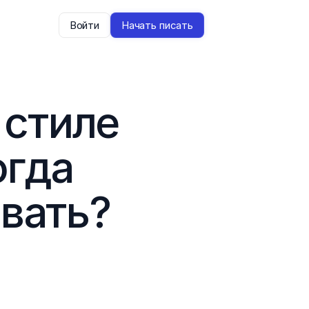
Войти
Начать писать
 стиле 
гда 
овать?