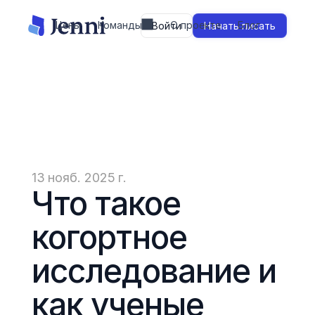
Цены
Команды
О проекте
Блог
Войти
Начать писать
13 нояб. 2025 г.
Что такое 
когортное 
исследование и 
как ученые 