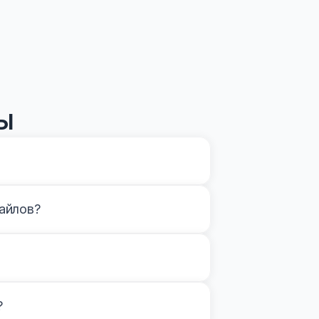
ы
айлов?
?