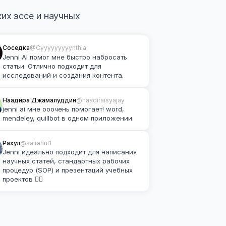
х эссе и научных 
Соседка
@Cyyyyyyyyynthia
Jenni AI помог мне быстро набросать 
статьи. Отлично подходит для 
исследований и создания контента.
Наадира Джамалуддин
@naadiraisyajay
jenni ai мне ооочень помогает! word, 
mendeley, quillbot в одном приложении.
Рахул
@sairahul1
Jenni идеально подходит для написания 
научных статей, стандартных рабочих 
процедур (SOP) и презентаций учебных 
проектов 👌🏽