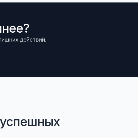
мнее?
 лишних действий.
успешных 