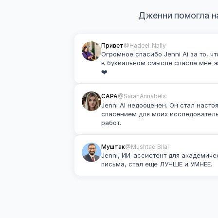
Дженни помогла на
Привет
@Hadeel_Naily
Огромное спасибо Jenni Ai за то, что
в буквальном смысле спасла мне ж
❤️
САРА
@SarahAnnabels
Jenni AI недооценен. Он стал насто
спасением для моих исследователь
работ.
Муштак
@Mushtaq Bilal
Jenni, ИИ-ассистент для академичес
письма, стал еще ЛУЧШЕ и УМНЕЕ.