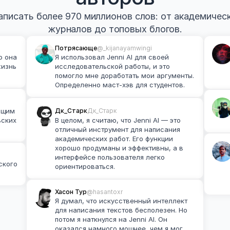
писать более 970 миллионов слов: от академически
журналов до топовых блогов.
Потрясающе
@_kijanayamwingi
 она 
Я использовал Jenni AI для своей 
изнь 
исследовательской работы, и это 
помогло мне доработать мои аргументы. 
Определенно маст-хэв для студентов.
Дк_Старк
Дк_Старк
ящим 
ских 
В целом, я считаю, что Jenni AI — это 
отличный инструмент для написания 
академических работ. Его функции 
хорошо продуманы и эффективны, а в 
интерфейсе пользователя легко 
кого 
ориентироваться.
Хасон Тур
@hasantoxr
Я думал, что искусственный интеллект 
для написания текстов бесполезен. Но 
потом я наткнулся на Jenni AI. Он 
оказался намного мощнее, чем я мог 