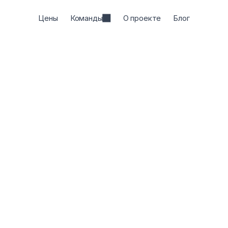
Цены
Команды
О проекте
Блог
 для перефразирования, созданный для легкого пе
торый поможет вам упростить, сделать более точны
изменить тон вашего сообщения.
Начать писать
— это бесплатно