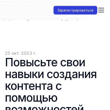
<script type="application/ld+json"> { "@context": "https://schema.org", "@type":
"BreadcrumbList", "itemListElement": [ { "@type": "ListItem", "position": 1, "name":
"ChatGPT", "item": "https://jenni.ai/chat-gpt" }, { "@type": "ListItem", "position": 2,
Зарегистрироваться
"name": "Применение", "item": "https://jenni.ai/chat-gpt/uses" }, { "@type":
"ListItem", "position": 3, "name": "Написание контента", "item":
"https://jenni.ai/chat-gpt/uses-for-content-writing" } ] } </script>
25 окт. 2023 г.
Повысьте свои 
навыки создания 
контента с 
помощью 
возможностей 