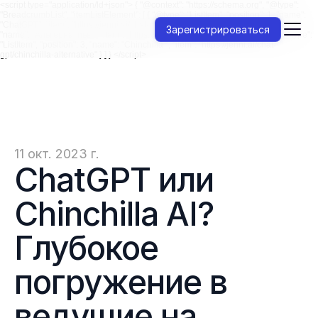
<script type="application/ld+json"> { "@context": "https://schema.org", "@type":
"BreadcrumbList", "itemListElement": [ { "@type": "ListItem", "position": 1, "name":
"ChatGPT", "item": "https://jenni.ai/chat-gpt" }, { "@type": "ListItem", "position": 2,
Зарегистрироваться
"name": "Альтернативы", "item": "https://jenni.ai/chat-gpt/alternatives" }, { "@type":
"ListItem", "position": 3, "name": "Chinchilla ", "item": "https://jenni.ai/chat-
gpt/chinchilla-alternative" } ] } </script>
11 окт. 2023 г.
ChatGPT или 
Chinchilla AI? 
Глубокое 
погружение в 
ведущие на 