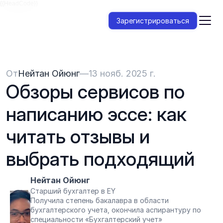
{{HeadCode}}
Зарегистрироваться
От
Нейтан Ойюнг
—
13 нояб. 2025 г.
Обзоры сервисов по 
написанию эссе: как 
читать отзывы и 
выбрать подходящий
Нейтан Ойюнг
Старший бухгалтер в EY
Получила степень бакалавра в области 
бухгалтерского учета, окончила аспирантуру по 
специальности «Бухгалтерский учет»