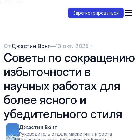
{{HeadCode}}
Зарегистрироваться
От
Джастин Вонг
—
13 окт. 2025 г.
Советы по сокращению 
избыточности в 
научных работах для 
более ясного и 
убедительного стиля
Джастин Вонг
Руководитель отдела маркетинга и роста
Получила степень бакалавра в области 