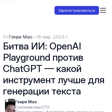
{{HeadCode}}
Зарегистрироваться
От
Генри Мао
—
16 мар. 2023 г.
Битва ИИ: OpenAI 
Playground против 
ChatGPT — какой 
инструмент лучше для 
генерации текста
Генри Мао
Сооснователь/CTO
Получил степень бакалавра компьютерных наук и 