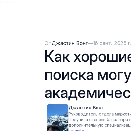
{{HeadCode}}
От
Джастин Вонг
—
16 сент. 2025 г
Как хороши
поиска могу
академичес
Джастин Вонг
Руководитель отдела маркети
Получила степень бакалавра в
дополнительную специализац
LinkedIn