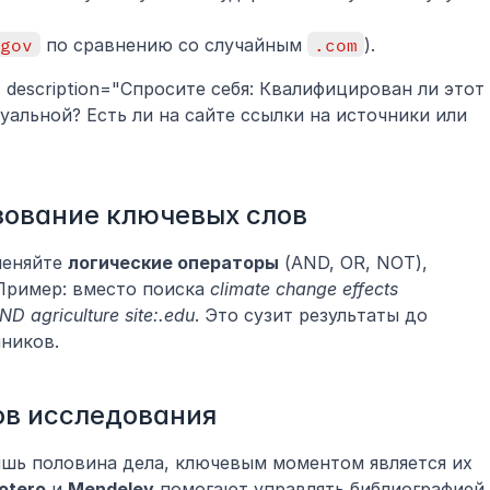
.gov
 по сравнению со случайным 
.com
).
" description="Спросите себя: Квалифицирован ли этот 
уальной? Есть ли на сайте ссылки на источники или 
зование ключевых слов
еняйте 
логические операторы
 (AND, OR, NOT), 
Пример: вместо поиска 
climate change effects
D agriculture site:.edu
. Это сузит результаты до 
ников.
ов исследования
шь половина дела, ключевым моментом является их 
otero
 и 
Mendeley
 помогают управлять библиографией 