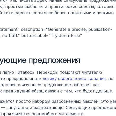
тся, как писать эффективные связующие предложения.
ы, простые шаблоны и практические советы, которые 
отите сделать свои эссе более понятными и легкими 
tatement" description="Generate a precise, publication-
 no fluff." buttonLabel="Try Jenni Free" 
зующие предложения
е легко читалось. Переходы помогают читателю 
те прекрасно знать 
логику своего повествования
, но 
Хорошее связующее предложение работает как 
к предыдущий абзац связан с тем, что будет дальше.
ажется просто набором разрозненных мыслей. Это как
в — запутанно и раздражающе. Связующие предложени
торая является основой его читаемости. 