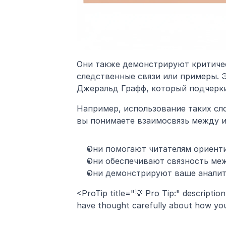
Они также демонстрируют критичес
следственные связи или примеры. Эт
Джеральд Графф, который подчерк
Например, использование таких сло
вы понимаете взаимосвязь между и
Они помогают читателям ориенти
Они обеспечивают связность меж
Они демонстрируют ваше аналит
<ProTip title="💡 Pro Tip:" description
have thought carefully about how you