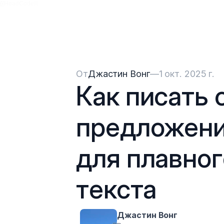
{{HeadCode}}
От
Джастин Вонг
—
1 окт. 2025 г.
Как писать 
предложения
для плавног
текста
Джастин Вонг