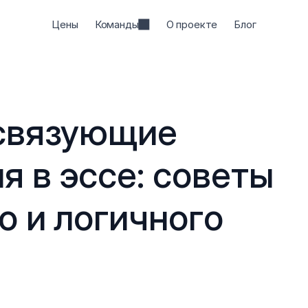
Цены
Команды
О проекте
Блог
связующие 
 в эссе: советы 
о и логичного 