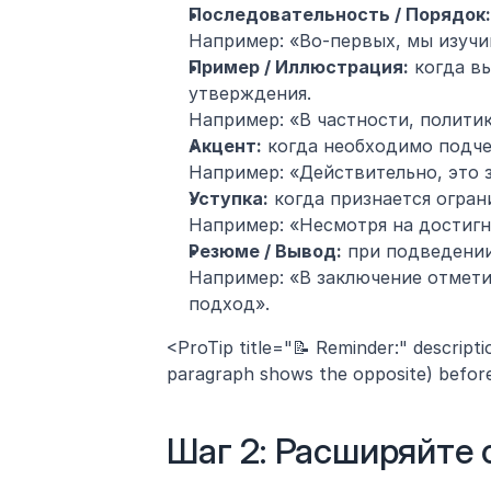
Последовательность / Порядок:
Например: «Во-первых, мы изучи
Пример / Иллюстрация:
 когда в
утверждения.
Например: «В частности, полити
Акцент:
 когда необходимо подче
Например: «Действительно, это 
Уступка:
 когда признается огра
Например: «Несмотря на достигн
Резюме / Вывод:
 при подведении
Например: «В заключение отмети
подход».
<ProTip title="📝 Reminder:" description
paragraph shows the opposite) before s
Шаг 2: Расширяйте 