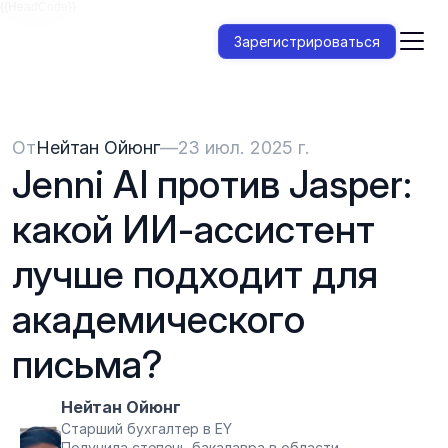
{{HeadCode}}
Зарегистрироваться
От
Нейтан Ойюнг
—
23 июл. 2025 г.
Jenni AI против Jasper: 
какой ИИ-ассистент 
лучше подходит для 
академического 
письма?
Нейтан Ойюнг
Старший бухгалтер в EY
Получила степень бакалавра в области 