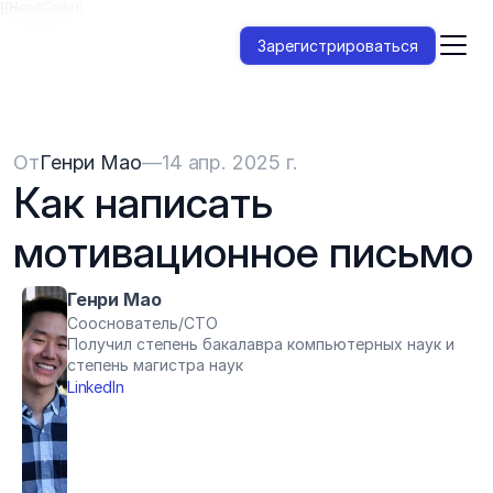
{{HeadCode}}
Зарегистрироваться
От
Генри Мао
—
14 апр. 2025 г.
Как написать 
мотивационное письмо
Генри Мао
Сооснователь/CTO
Получил степень бакалавра компьютерных наук и 
степень магистра наук
LinkedIn