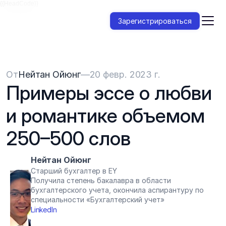
{{HeadCode}}
Зарегистрироваться
От
Нейтан Ойюнг
—
20 февр. 2023 г.
Примеры эссе о любви 
и романтике объемом 
250–500 слов
Нейтан Ойюнг
Старший бухгалтер в EY
Получила степень бакалавра в области 
бухгалтерского учета, окончила аспирантуру по 
специальности «Бухгалтерский учет»
LinkedIn