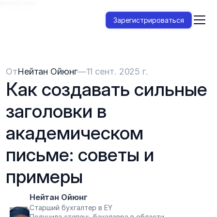
{{HeadCode}}
Зарегистрироваться
От
Нейтан Ойюнг
—
11 сент. 2025 г.
Как создавать сильные 
заголовки в 
академическом 
письме: советы и 
примеры
Нейтан Ойюнг
Старший бухгалтер в EY
Получила степень бакалавра в области 