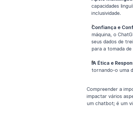
capacidades lingu
inclusividade.
Confiança e Conf
máquina, o ChatGP
seus dados de tre
para a tomada de 
IA Ética e Respon
tornando-o uma da
Compreender a impo
impactar vários asp
um chatbot; é um v