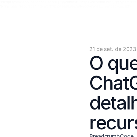
<script type="application/ld+json"> { "@context": "https://schema.org", "@type": "Breadc
"Principais Recursos", "item": "https://jenni.ai/chat-gpt/key-features" } ] } </script>
21 de set. de 2023
O que
ChatG
detal
recur
BreadcrumbCode