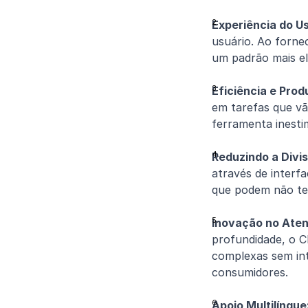
Experiência do U
usuário. Ao forne
um padrão mais el
Eficiência e Prod
em tarefas que vã
ferramenta inestim
Reduzindo a Divis
através de interfa
que podem não ter
Inovação no Aten
profundidade, o C
complexas sem in
consumidores.
Apoio Multilíngue