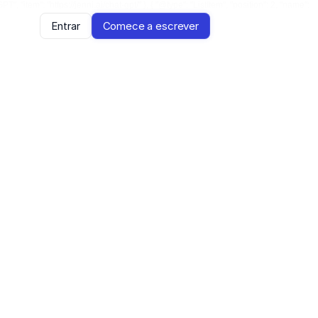
, "item": "https://jenni.ai/chat-gpt/" }, { "@type": "ListItem", "position": 2, "name":
Entrar
Comece a escrever