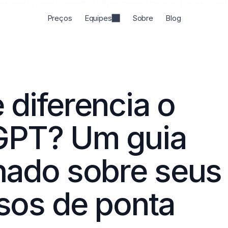
rumbList", "itemListElement": [ { "@type": "ListItem", "position": 1, "name": "Chat GPT"
Preços
Equipes
Sobre
Blog
 diferencia o 
PT? Um guia 
hado sobre seus 
sos de ponta