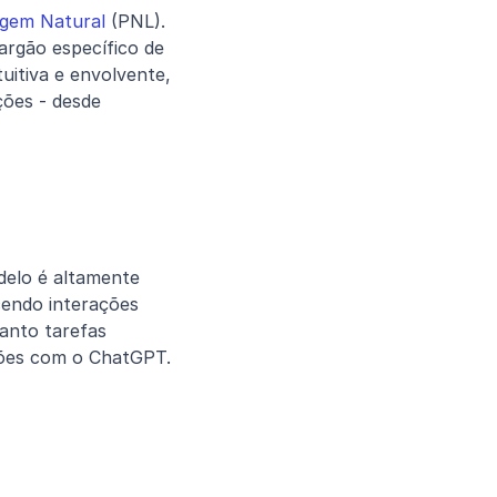
agem Natural
 (PNL). 
rgão específico de 
uitiva e envolvente, 
ões - desde 
delo é altamente 
endo interações 
anto tarefas 
ações com o ChatGPT.