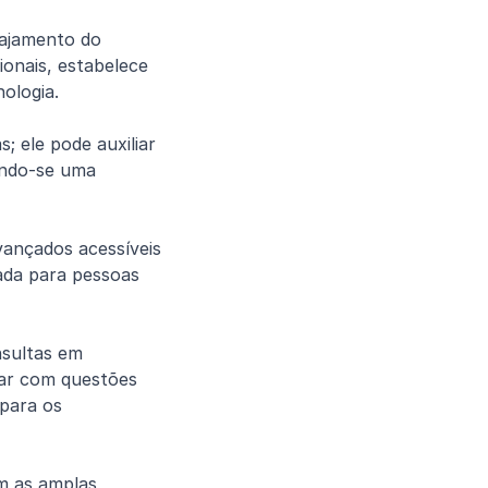
ajamento do 
onais, estabelece 
ologia.
 ele pode auxiliar 
ando-se uma 
ançados acessíveis 
ada para pessoas 
sultas em 
ar com questões 
ara os 
m as amplas 