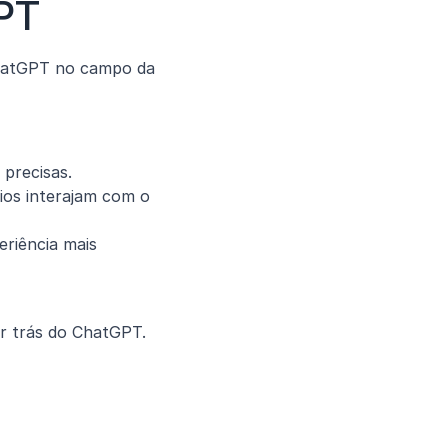
PT
hatGPT no campo da 
 precisas.
ios interajam com o 
riência mais 
or trás do ChatGPT.