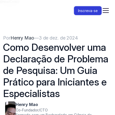
{{HeadCode}}
Inscreva-se
Por
Henry Mao
—
3 de dez. de 2024
Como Desenvolver uma 
Declaração de Problema 
de Pesquisa: Um Guia 
Prático para Iniciantes e 
Especialistas
Henry Mao
Co-Fundador/CTO
Formado com um Bacharelado em Ciência da 