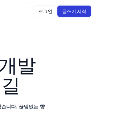
item": "https://jenni.ai/chat-gpt/" }, { "@type": "ListItem", "position": 2, "name": "향
로그인
글쓰기 시작
 개발
 길
어왔습니다. 끊임없는 향
래