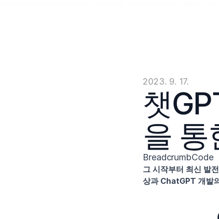
<script type="application/ld+json"> { "@context": "https://schema.org", "@type": "Breadc
상 및 개발", "item": "https://jenni.ai/chat-gpt/enhancement-development" } ] } </script
2023. 9. 17.
챗GP
을 통
BreadcrumbCode
그 시작부터 최신 발전까
상과 ChatGPT 개