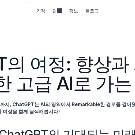
rumbList", "itemListElement": [ { "@type": "ListItem", "position": 1, "name": "챗 GPT", "
>
가격
팀
정보
블로그
T의 여정: 향상과
한 고급 AI로 가는
지, ChatGPT는 AI의 영역에서 Remarkable한 경로를 걸
발의 여정을 함께 탐색해봅시다!
ChatGPT의 기대되는 미