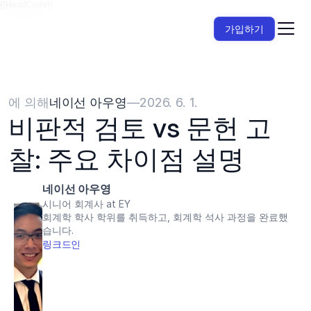
{{HeadCode}}
가입하기
에 의해
네이선 아우영
—
2026. 6. 1.
비판적 검토 vs 문헌 고
찰: 주요 차이점 설명
네이선 아우영
시니어 회계사 at EY
회계학 학사 학위를 취득하고, 회계학 석사 과정을 완료했
습니다.
링크드인