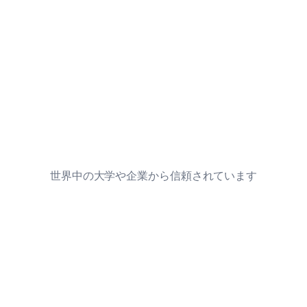
Jenniを使って執筆や論文引用を行っている、世界
中の博士、教授、編集者によるレビュー、ケース
スタディ、発表済みの論文をお読みください。
書き始める
– 無料です
HC
HC
HC
600万人以上の学者に愛されている
世界中の大学や企業から信頼されています