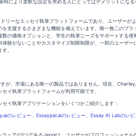
筆時により柔軟な設定を求める人にとってはデメリットになる
ーフレンドリーなエッセイ執筆プラットフォームであり、ユーザーが
のを支援するさまざまな機能を備えています。唯一無二のプラ
複数の価格オプションと、学生の執筆ニーズをサポートする便
料体験がないことやカスタマイズ制限制限が、一部のユーザー
す。 
ルですが、市場にある唯一の製品ではありません。現在、Charley.a
ッセイ執筆プラットフォームが利用可能です。
エッセイ執筆アプリケーションをいくつかご紹介します：
say.aiのレビュー
、
Essaypal.aiのレビュー
、
Essay AI Labのレ
トウェアの1つであるJenniは、ユーザーがプロフェッショナル