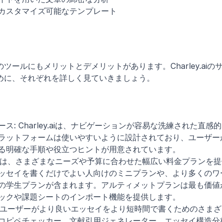
カスタマイズ可能なテンプレート
ールにもメリットとデメリットがあります。Charley.aiの
めに、それぞれを詳しく見ていきましょう。 
: Charley.aiは、ナビゲーションが容易な洗練された直感
ラットフォームは使いやすいように設計されており、ユーザー
る明確な手順や役立つヒントが用意されています。
ey.aiは、さまざまなニーズや予算に合わせた幅広い料金プランを
ッセイを書くだけでよい人向けのミニプランや、より多くのワ
の学生プランが含まれます。アルティメットプランは最も価値
ックや課題シートのインポート機能を提供します。
aiには、ユーザーがより良いエッセイをより短時間で書くためのさま
コピペチェッカー、文献引用ジェネレーター、エッセイ構造分