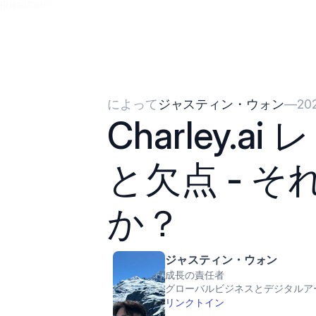
{{HeadCode}}
によって
ジャスティン・ウォン
—
20
Charley.ai
と欠点 - 
か？
ジャスティン・ウォン
成長の責任者
グローバルビジネスとデジタルア
リンクトイン