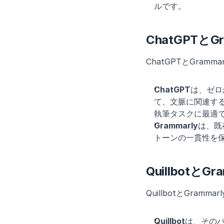
ルです。
ChatGPTとG
ChatGPTとGra
ChatGPT
は、ゼロ
て、文脈に関連す
執筆タスクに最適
Grammarly
は、既
トーンの一貫性を
Quillbotと
QuillbotとGra
Quillbot
は、その