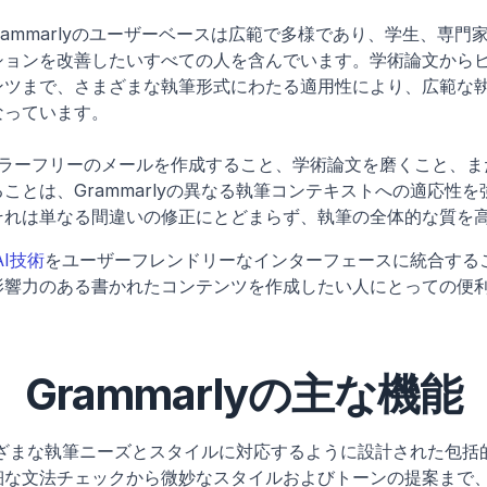
 Grammarlyのユーザーベースは広範で多様であり、学生、専
ションを改善したいすべての人を含んでいます。学術論文から
ンツまで、さまざまな執筆形式にわたる適用性により、広範な
なっています。
 エラーフリーのメールを作成すること、学術論文を磨くこと、
ことは、Grammarlyの異なる執筆コンテキストへの適応性
それは単なる間違いの修正にとどまらず、執筆の全体的な質を
I技術
をユーザーフレンドリーなインターフェースに統合する
影響力のある書かれたコンテンツを作成したい人にとっての便
Grammarlyの主な機能
、さまざまな執筆ニーズとスタイルに対応するように設計された包
な文法チェックから微妙なスタイルおよびトーンの提案まで、Gr