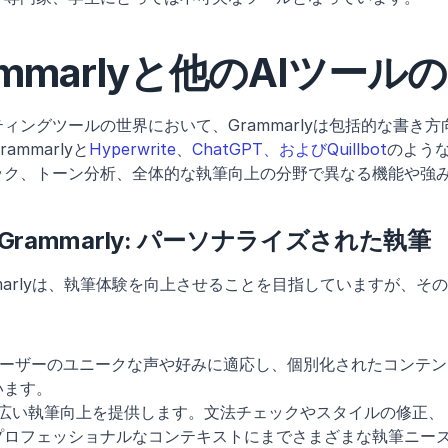
ammarlyと他のAIツール
ティングツールの世界において、Grammarlyは包括的な書き
mmarlyと
Hyperwrite
、
ChatGPT
、およびQuillbot
のような
ック、トーン分析、全体的な執筆向上の分野で異なる機能や強
eとGrammarly: パーソナライズされた執筆
Grammarlyは、執筆体験を向上させることを目指していますが、
ーザーのユニークな声や好みに適応し、個別化されたコンテン
います。
広い執筆向上を提供します。文法チェックやスタイルの修正、
プロフェッショナルなコンテキストにまでさまざまな執筆ニー