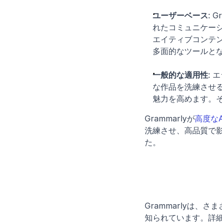
ユーザーベース
:
れたコミュニケー
エイティブコンテ
多面的なツールと
一般的な適用性
:
な作品を洗練させる
魅力を高めます。
Grammarlyが
高度なA
洗練させ、高品質で
た。
Grammarlyは
知られています。詳細