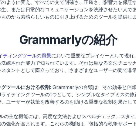
どのように変え、すべての文で明確さ、正確さ、影響力を保証
生、または日常的なコミュニケーションを洗練させたい人であろう
いものから素晴らしいものに引き上げるためのツールを提供し
Grammarlyの紹介
ライティングツールの風景
において重要なプレイヤーとして現れ
る洗練された能力で知られています。それは単なる文法チェッ
シスタントとして際立っており、さまざまなユーザーの間で非
ングツールにおける役割
: Grammarlyの台頭は、その効果と
Iライティングツールの1つとして、シンプルなタイプミスの
で、ユーザーが執筆を改善するのを助ける重要な役割を果たし
ツールの主な機能には、高度な文法およびスペルチェック、スタ
彙の強化が含まれます。これらの機能は、包括的な執筆サポー
。