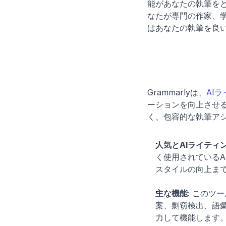
能があなたの執筆を
なたが専門の作家、学
はあなたの執筆を良
Grammarlyは、
AI
ーションを向上させ
く、包容的な執筆ア
人気とAIライティ
く使用されているA
スタイルの向上ま
主な機能
: この
案、剽窃検出、語
力して機能します