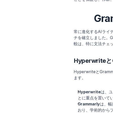
Gr
常に進化するAIライ
チを確立しました。Gra
較は、特に文法チェ
Hyperwrit
Hyperwriteと
ます。
Hyperwrite
は、ユ
とに重点を置いて
Grammarly
は、幅
おり、学術的から