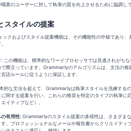
や職業のユーザーに対して執筆の質を向上させるために協調し
とスタイルの提案
文法チェックおよびスタイル提案機能は、その機能性の中核であり
す。
ク
: この機能は、標準的なワードプロセッサでは見逃されがち
で際立っています。Grammarlyのアルゴリズムは、文法の
な言語ルールに従うように保証します。
 基本的な文法を超えて、Grammarlyは執筆スタイルを洗練す
さに関する提案を行い、これらの推奨を特定のタイプの執筆に
リエイティブなど）。
への有用性
: Grammarlyのスタイル提案の多様性は、さまざ
ます。プロフェッショナルなメールや報告書からクリエイティ
コンテキストに適応し、補強します。