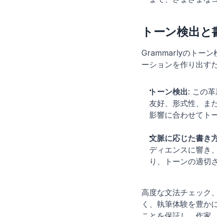
トーン検出と
Grammarlyの
ーションを作り出す
トーン検出
: こ
友好、形式性、また
影響に合わせてト
文脈に応じた書き
ディエンスに響き
り、トーンの適切
高度な文法チェック、
く、執筆体験を豊か
ことを保証し、作家