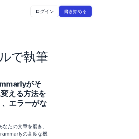
ログイン
書き始める
ールで執筆
marlyがそ
に変える方法を
り、エラーがな
、あなたの文章を磨き、
mmarlyの高度な機