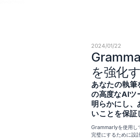
{{NnOjCiNsq}}
2024/01/22
Gram
を強化
あなたの執筆を
の高度なAI
明らかにし、
いことを保証
Grammarlyを
完璧にするために設計