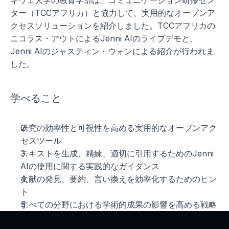
キウェ大学の教育学部は、コミュニケーション研修セン
ター（TCCアフリカ）と協力して、実用的なオープンア
クセスソリューションを紹介しました。TCCアフリカの
ニコラス・アウトによるJenni AIのライブデモと、
Jenni AIのジャスティン・ウォンによる紹介が行われま
した。
学べること
独占コンテンツにアクセスする
名
研究の効率性と可視性を高める実用的なオープンアク
セスツール
テキストを生成、精練、適切に引用するためのJenni 
姓
AIの使用に関する実践的なガイダンス
文献の発見、要約、言い換えを効率化するためのヒン
メール
ト
すべての分野における学術的成果の影響を高める戦略
現在の役割